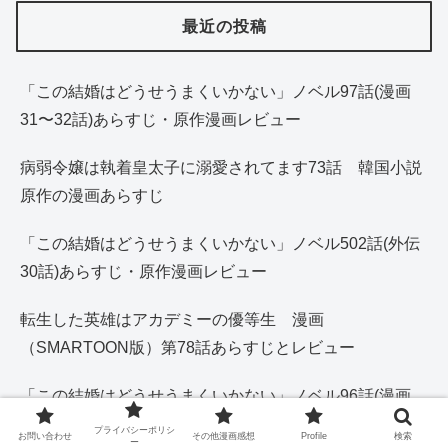
最近の投稿
「この結婚はどうせうまくいかない」ノベル97話(漫画
31〜32話)あらすじ・原作漫画レビュー
病弱令嬢は執着皇太子に溺愛されてます73話 韓国小説
原作の漫画あらすじ
「この結婚はどうせうまくいかない」ノベル502話(外伝
30話)あらすじ・原作漫画レビュー
転生した英雄はアカデミーの優等生 漫画
（SMARTOON版）第78話あらすじとレビュー
「この結婚はどうせうまくいかない」ノベル96話(漫画
31話)あらすじ・原作漫画レビュー
プライバシーポリシ
お問い合わせ
その他漫画感想
Profile
検索
ー