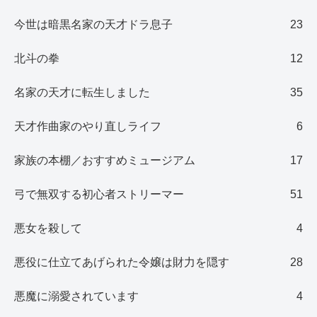
今世は暗黒名家の天才ドラ息子
23
北斗の拳
12
名家の天才に転生しました
35
天才作曲家のやり直しライフ
6
家族の本棚／おすすめミュージアム
17
弓で無双する初心者ストリーマー
51
悪女を殺して
4
悪役に仕立てあげられた令嬢は財力を隠す
28
悪魔に溺愛されています
4