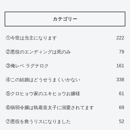
カテゴリー
①今世は当主になります
222
②悪役のエンディングは死のみ
79
③俺レベ ラグナロク
161
④この結婚はどうせうまくいかない
338
⑤クロヒョウ家のユキヒョウお嬢様
61
⑥病弱令嬢は執着皇太子に溺愛されてます
69
⑦悪役を救うリスになりました
52