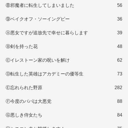
⑧邪魔者に転生してしまいました
56
⑨ベイクオフ・ソーイングビー
36
Ⓐ悪女ですが追放先で幸せに暮らします
39
Ⓑ剣を持った花
48
Ⓒイレストーン家の呪いを解け
62
Ⓓ転生した英雄はアカデミーの優等生
73
Ⓔ忘れられた野原
282
Ⓕ今度のパパは大悪党
88
Ⓖ悪しき侍女たち
84