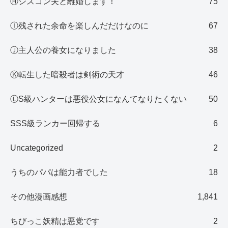
Ⓗシスコン夫と離婚します！
75
Ⓘ残された余命を楽しんだだけなのに
67
Ⓙ主人公の養女になりました
38
Ⓚ転生した暗殺者は剣術の天才
46
ⓁS級ハンターは悪役公女になんてなりたくない
50
SSS級ランカー回帰する
6
Uncategorized
2
うちのパパは能力者でした
18
その他漫画感想
1,841
ちびっこ妖精は悪党です
2