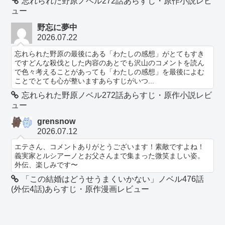
忘れられた野原ノベル272話あらすじ・原作小説レビ
ュー
野忘に夢中
2026.07.22
忘れられた野原の最後にある「わたしの感想」がとてもすき
ですどんな殺伐とした内容のあとでも沢山のコメントを読ん
で色々考えることがあっても「わたしの感想」を最後によむ
ことでとても心が整いますあらすじがいつ...
忘れられた野原ノベル272話あらすじ・原作小説レビ
ュー
grensnow
2026.07.12
エテさん、コメントありがとうございます！素敵ですよね！
義実家とルシアーノとお父さんまで集まった微笑ましい姿。
外伝、楽しみです〜
「この結婚はどうせうまくいかない」ノベル476話
(外伝4話)あらすじ・原作漫画レビュー