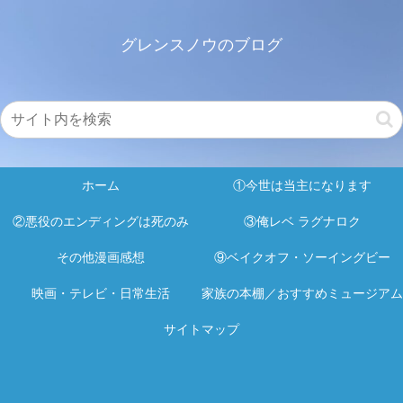
グレンスノウのブログ
ホーム
①今世は当主になります
②悪役のエンディングは死のみ
③俺レベ ラグナロク
その他漫画感想
⑨ベイクオフ・ソーイングビー
映画・テレビ・日常生活
家族の本棚／おすすめミュージアム
サイトマップ