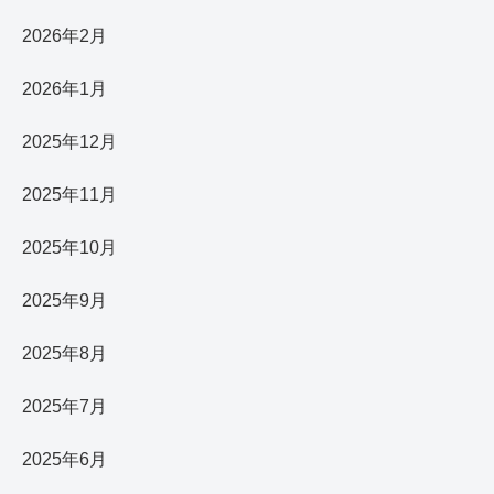
2026年2月
2026年1月
2025年12月
2025年11月
2025年10月
2025年9月
2025年8月
2025年7月
2025年6月