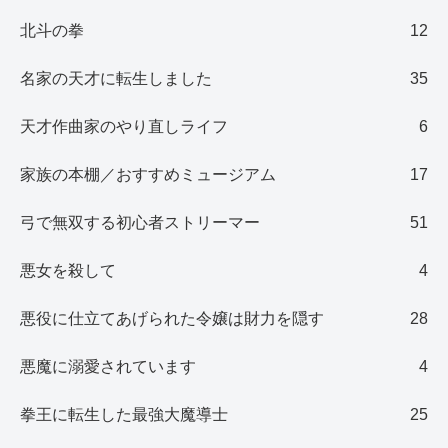
北斗の拳
12
名家の天才に転生しました
35
天才作曲家のやり直しライフ
6
家族の本棚／おすすめミュージアム
17
弓で無双する初心者ストリーマー
51
悪女を殺して
4
悪役に仕立てあげられた令嬢は財力を隠す
28
悪魔に溺愛されています
4
拳王に転生した最強大魔導士
25