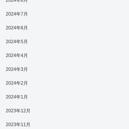
2024年8月
2024年7月
2024年6月
2024年5月
2024年4月
2024年3月
2024年2月
2024年1月
2023年12月
2023年11月