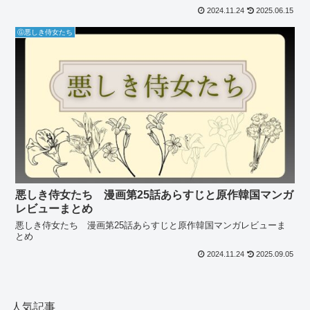
2024.11.24
2025.06.15
Ⓖ悪しき侍女たち
悪しき侍女たち 漫画第25話あらすじと原作韓国マンガ
レビューまとめ
悪しき侍女たち 漫画第25話あらすじと原作韓国マンガレビューま
とめ
2024.11.24
2025.09.05
人気記事