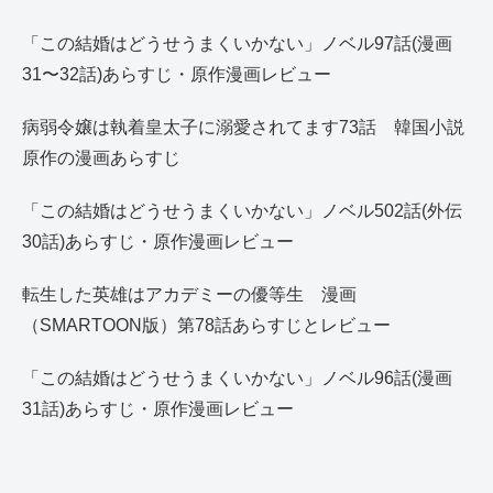
「この結婚はどうせうまくいかない」ノベル97話(漫画
31〜32話)あらすじ・原作漫画レビュー
病弱令嬢は執着皇太子に溺愛されてます73話 韓国小説
原作の漫画あらすじ
「この結婚はどうせうまくいかない」ノベル502話(外伝
30話)あらすじ・原作漫画レビュー
転生した英雄はアカデミーの優等生 漫画
（SMARTOON版）第78話あらすじとレビュー
「この結婚はどうせうまくいかない」ノベル96話(漫画
31話)あらすじ・原作漫画レビュー