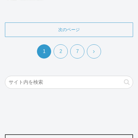
次のページ
次
1
2
7
へ