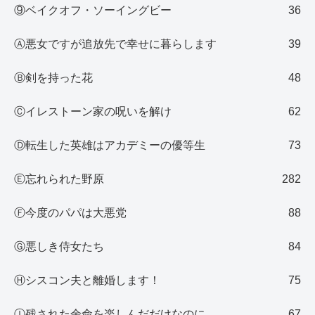
⑨ベイクオフ・ソーイングビー
36
Ⓐ悪女ですが追放先で幸せに暮らします
39
Ⓑ剣を持った花
48
Ⓒイレストーン家の呪いを解け
62
Ⓓ転生した英雄はアカデミーの優等生
73
Ⓔ忘れられた野原
282
Ⓕ今度のパパは大悪党
88
Ⓖ悪しき侍女たち
84
Ⓗシスコン夫と離婚します！
75
Ⓘ残された余命を楽しんだだけなのに
67