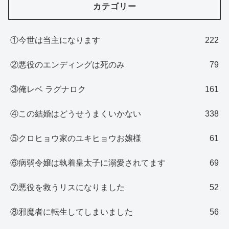
カテゴリー
①今世は当主になります
222
②悪役のエンディングは死のみ
79
③俺レベ ラグナロク
161
④この結婚はどうせうまくいかない
338
⑤クロヒョウ家のユキヒョウお嬢様
61
⑥病弱令嬢は執着皇太子に溺愛されてます
69
⑦悪役を救うリスになりました
52
⑧邪魔者に転生してしまいました
56