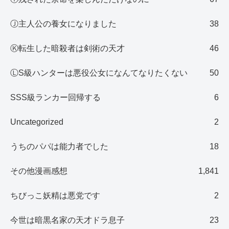
Ⓙ主人公の養女になりました
38
Ⓚ転生した暗殺者は剣術の天才
46
ⓁS級ハンターは悪役公女になんてなりたくない
50
SSS級ランカー回帰する
6
Uncategorized
2
うちのパパは能力者でした
18
その他漫画感想
1,841
ちびっこ妖精は悪党です
2
今世は暗黒名家の天才ドラ息子
23