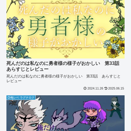
死んだのは私なのに勇者様の様子がおかしい 第33話
あらすじとレビュー
死んだのは私なのに勇者様の様子がおかしい 第33話 あらすじと
レビュー
2024.11.26
2025.06.15
③俺レベ ラグナロク