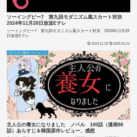
ソーイングビー7 第九回モダニズム風スカート対決
2024年11月28日放送Eテレ
ソーイングビー7 第九回モダニズム風スカート対決 2024年11月28
日放送Eテレ
2024.11.29
2025.02.21
Ⓙ主人公の養女になりました
主人公の養女になりました ノベル 100話（漫画98
話）あらすじ＆韓国原作レビュー、感想