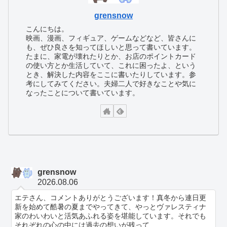
grensnow
こんにちは。
映画、漫画、フィギュア、ゲームなどなど、皆さんに
も、ぜひ良さを知ってほしいと思って書いています。
たまに、家電が壊れたりとか、お店のポイントカード
の使い方とか生活していて、これに困ったよ、という
とき、解決した内容をここに書いたりしています。参
考にしてみてください。夫婦二人で好きなことや気に
なったことについて書いています。
grensnow
2026.08.06
エテさん、コメントありがとうございます！真冬から連日更
新を始めて酷暑の夏までやってきて、やっとヴァレスティナ
家のわいわいと活気あふれる姿を堪能しています。それでも
それぞれの心の中には過去の想いが残って...