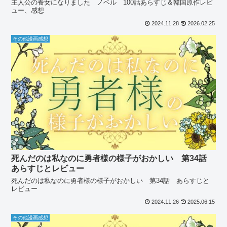
主人公の養女になりました ノベル 100話あらすじ＆韓国原作レビ
ュー、感想
2024.11.28
2026.02.25
その他漫画感想
死んだのは私なのに勇者様の様子がおかしい 第34話
あらすじとレビュー
死んだのは私なのに勇者様の様子がおかしい 第34話 あらすじと
レビュー
2024.11.26
2025.06.15
その他漫画感想