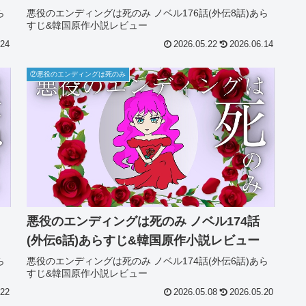
ら
悪役のエンディングは死のみ ノベル176話(外伝8話)あら
すじ&韓国原作小説レビュー
.24
2026.05.22
2026.06.14
②悪役のエンディングは死のみ
悪役のエンディングは死のみ ノベル174話
(外伝6話)あらすじ&韓国原作小説レビュー
ら
悪役のエンディングは死のみ ノベル174話(外伝6話)あら
すじ&韓国原作小説レビュー
.22
2026.05.08
2026.05.20