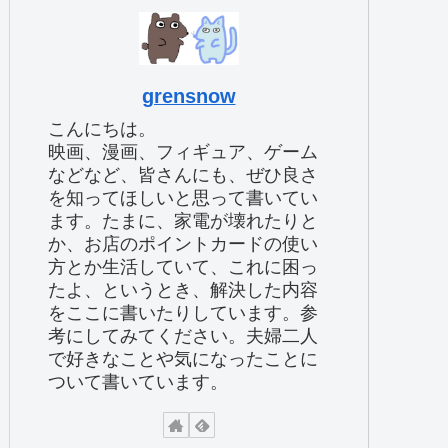
grensnow
こんにちは。
映画、漫画、フィギュア、ゲーム
などなど、皆さんにも、ぜひ良さ
を知ってほしいと思って書いてい
ます。たまに、家電が壊れたりと
か、お店のポイントカードの使い
方とか生活していて、これに困っ
たよ、というとき、解決した内容
をここに書いたりしています。参
考にしてみてください。夫婦二人
で好きなことや気になったことに
ついて書いています。