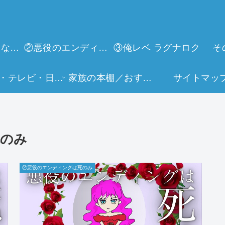
①今世は当主になります
②悪役のエンディングは死のみ
③俺レベ ラグナロク
そ
映画・テレビ・日常生活
家族の本棚／おすすめミュージアム
サイトマッ
死のみ
②悪役のエンディングは死のみ