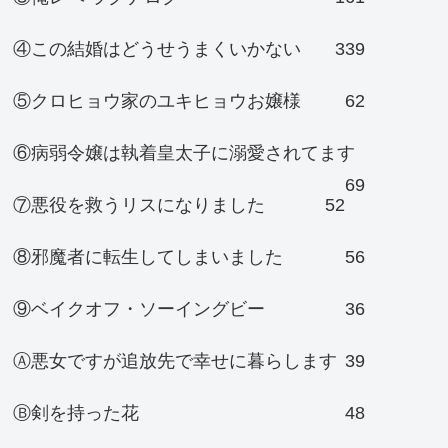
④この結婚はどうせうまくいかない
339
⑤クロヒョウ家のユキヒョウお嬢様
62
⑥病弱令嬢は執着皇太子に溺愛されてます
69
⑦悪役を救うリスになりました
52
⑧邪魔者に転生してしまいました
56
⑨ベイクオフ・ソーイングビー
36
Ⓐ悪女ですが追放先で幸せに暮らします
39
Ⓑ剣を持った花
48