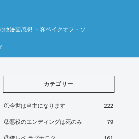
の他漫画感想
⑨ベイクオフ・ソーイングビー
プ
カテゴリー
①今世は当主になります
222
②悪役のエンディングは死のみ
79
③俺レベ ラグナロク
161