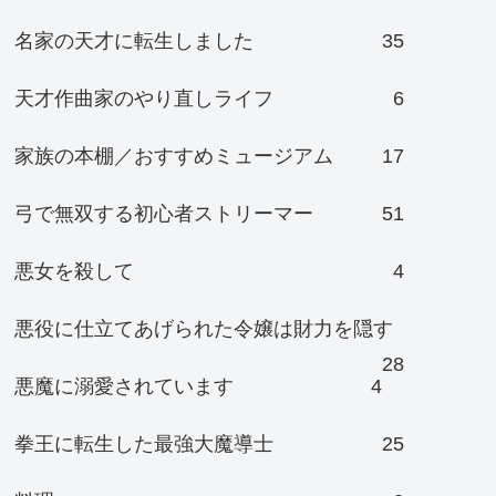
名家の天才に転生しました
35
天才作曲家のやり直しライフ
6
家族の本棚／おすすめミュージアム
17
弓で無双する初心者ストリーマー
51
悪女を殺して
4
悪役に仕立てあげられた令嬢は財力を隠す
28
悪魔に溺愛されています
4
拳王に転生した最強大魔導士
25