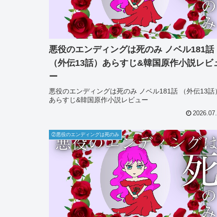
悪役のエンディングは死のみ ノベル181話
（外伝13話）あらすじ&韓国原作小説レビ
ー
悪役のエンディングは死のみ ノベル181話 （外伝13話
あらすじ&韓国原作小説レビュー
2026.07
②悪役のエンディングは死のみ