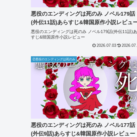
悪役のエンディングは死のみ ノベル179話
(外伝11話)あらすじ&韓国原作小説レビュ
悪役のエンディングは死のみ ノベル179話(外伝11話)
すじ&韓国原作小説レビュー
2026.07.03
2026.07
②悪役のエンディングは死のみ
悪役のエンディングは死のみ ノベル177話
(外伝9話)あらすじ&韓国原作小説レビュー