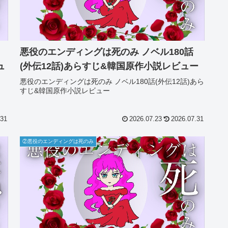
悪役のエンディングは死のみ ノベル180話
ュ
(外伝12話)あらすじ&韓国原作小説レビュー
悪役のエンディングは死のみ ノベル180話(外伝12話)あら
すじ&韓国原作小説レビュー
）
.31
2026.07.23
2026.07.31
②悪役のエンディングは死のみ