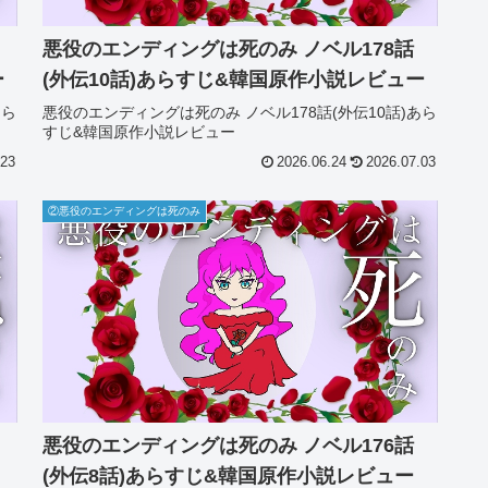
悪役のエンディングは死のみ ノベル178話
ー
(外伝10話)あらすじ&韓国原作小説レビュー
あら
悪役のエンディングは死のみ ノベル178話(外伝10話)あら
すじ&韓国原作小説レビュー
.23
2026.06.24
2026.07.03
②悪役のエンディングは死のみ
悪役のエンディングは死のみ ノベル176話
(外伝8話)あらすじ&韓国原作小説レビュー