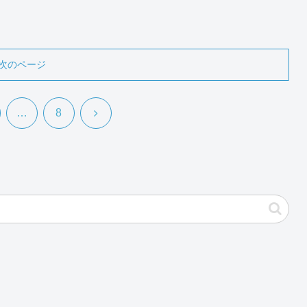
次のページ
次
…
8
へ