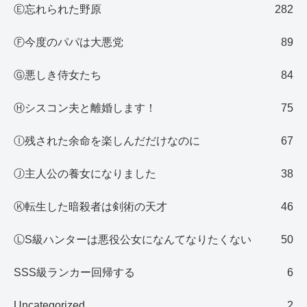
Ⓔ忘れられた野原
282
Ⓕ今度のパパは大悪党
89
Ⓖ悪しき侍女たち
84
Ⓗシスコン夫と離婚します！
75
Ⓘ残された余命を楽しんだだけなのに
67
Ⓙ主人公の養女になりました
38
Ⓚ転生した暗殺者は剣術の天才
46
ⓁS級ハンターは悪役公女になんてなりたくない
50
SSS級ランカー回帰する
6
Uncategorized
2