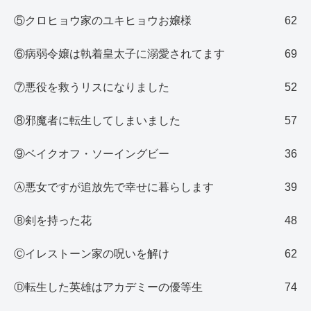
⑤クロヒョウ家のユキヒョウお嬢様
62
⑥病弱令嬢は執着皇太子に溺愛されてます
69
⑦悪役を救うリスになりました
52
⑧邪魔者に転生してしまいました
57
⑨ベイクオフ・ソーイングビー
36
Ⓐ悪女ですが追放先で幸せに暮らします
39
Ⓑ剣を持った花
48
Ⓒイレストーン家の呪いを解け
62
Ⓓ転生した英雄はアカデミーの優等生
74