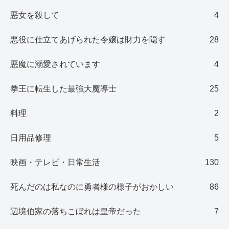
悪女を殺して
4
悪役に仕立てあげられた令嬢は財力を隠す
28
悪魔に溺愛されています
4
拳王に転生した最強大魔導士
25
料理
2
日用品修理
5
映画・テレビ・日常生活
130
死んだのは私なのに勇者様の様子がおかしい
86
辺境伯家の落ちこぼれは皇帝だった
7