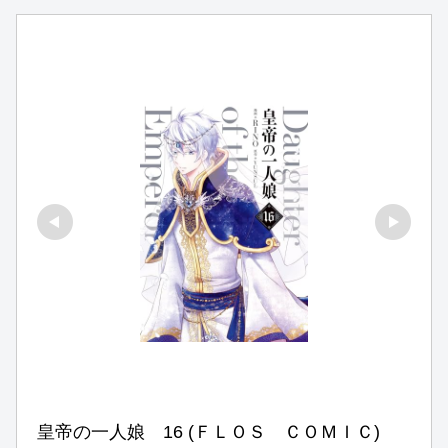
皇帝の一人娘　16 (ＦＬＯＳ　ＣＯＭＩＣ)