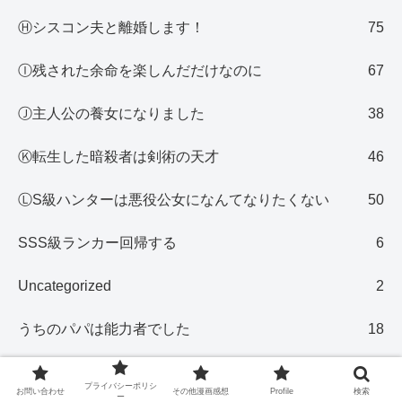
Ⓗシスコン夫と離婚します！
75
Ⓘ残された余命を楽しんだだけなのに
67
Ⓙ主人公の養女になりました
38
Ⓚ転生した暗殺者は剣術の天才
46
ⓁS級ハンターは悪役公女になんてなりたくない
50
SSS級ランカー回帰する
6
Uncategorized
2
うちのパパは能力者でした
18
その他漫画感想
1,841
プライバシーポリシ
お問い合わせ
その他漫画感想
Profile
検索
ー