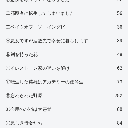
⑧邪魔者に転生してしまいました
56
⑨ベイクオフ・ソーイングビー
36
Ⓐ悪女ですが追放先で幸せに暮らします
39
Ⓑ剣を持った花
48
Ⓒイレストーン家の呪いを解け
62
Ⓓ転生した英雄はアカデミーの優等生
73
Ⓔ忘れられた野原
282
Ⓕ今度のパパは大悪党
88
Ⓖ悪しき侍女たち
84