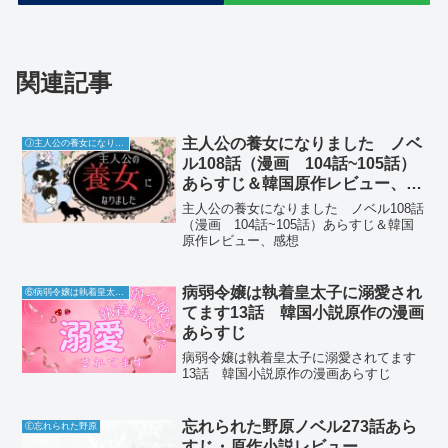
関連記事
主人公の養女になりました ノベ
Ⓙ主人公の養女になりました
ル108話（漫画 104話~105話）
あらすじ＆韓国原作レビュー、感
想
主人公の養女になりました ノベル108話
（漫画 104話~105話）あらすじ＆韓国
原作レビュー、感想
病弱令嬢は執着皇太子に溺愛され
⑥病弱令嬢は執着皇太子に溺愛されてます
てます13話 韓国小説原作の漫画
あらすじ
病弱令嬢は執着皇太子に溺愛されてます
13話 韓国小説原作の漫画あらすじ
忘れられた野原ノベル273話あら
Ⓔ忘れられた野原
すじ・原作小説レビュー