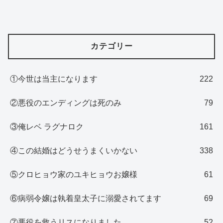
カテゴリー
①今世は当主になります
222
②悪役のエンディングは死のみ
79
③俺レベ ラグナロク
161
④この結婚はどうせうまくいかない
338
⑤クロヒョウ家のユキヒョウお嬢様
61
⑥病弱令嬢は執着皇太子に溺愛されてます
69
⑦悪役を救うリスになりました
52