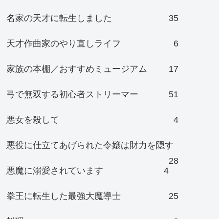
名家の天才に転生しました
35
天才作曲家のやり直しライフ
6
家族の本棚／おすすめミュージアム
17
弓で無双する初心者ストリーマー
51
悪女を殺して
4
悪役に仕立てあげられた令嬢は財力を隠す
28
悪魔に溺愛されています
4
拳王に転生した最強大魔導士
25