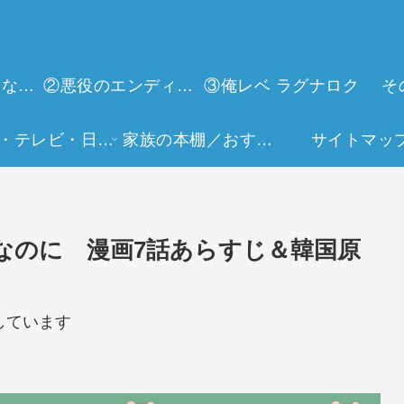
①今世は当主になります
②悪役のエンディングは死のみ
③俺レベ ラグナロク
そ
映画・テレビ・日常生活
家族の本棚／おすすめミュージアム
サイトマッ
なのに 漫画7話あらすじ＆韓国原
しています