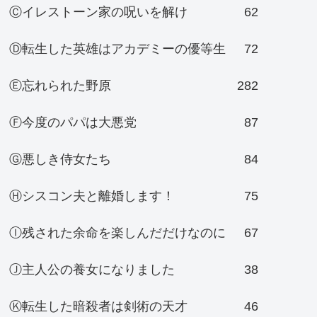
Ⓒイレストーン家の呪いを解け
62
Ⓓ転生した英雄はアカデミーの優等生
72
Ⓔ忘れられた野原
282
Ⓕ今度のパパは大悪党
87
Ⓖ悪しき侍女たち
84
Ⓗシスコン夫と離婚します！
75
Ⓘ残された余命を楽しんだだけなのに
67
Ⓙ主人公の養女になりました
38
Ⓚ転生した暗殺者は剣術の天才
46