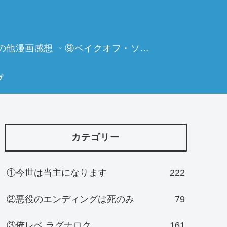
の他漫画感想
⑨ベイクオフ・ソーイングビー
プ
カテゴリー
①今世は当主になります
222
②悪役のエンディングは死のみ
79
③俺レベ ラグナロク
161