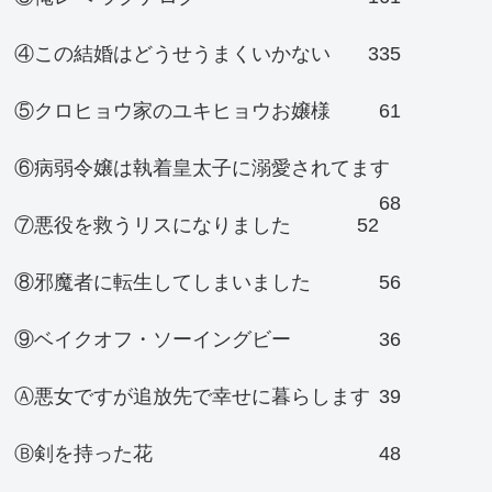
④この結婚はどうせうまくいかない
335
⑤クロヒョウ家のユキヒョウお嬢様
61
⑥病弱令嬢は執着皇太子に溺愛されてます
68
⑦悪役を救うリスになりました
52
⑧邪魔者に転生してしまいました
56
⑨ベイクオフ・ソーイングビー
36
Ⓐ悪女ですが追放先で幸せに暮らします
39
Ⓑ剣を持った花
48