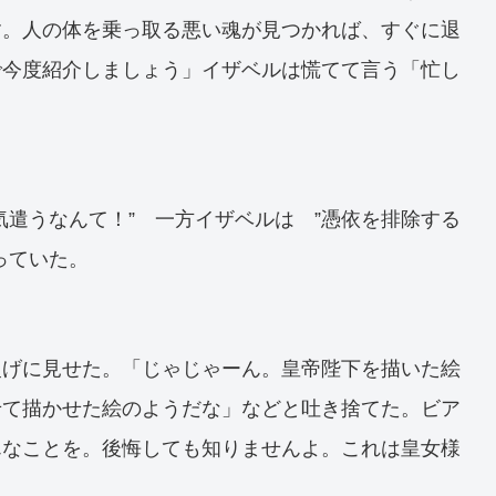
す。人の体を乗っ取る悪い魂が見つかれば、すぐに退
で今度紹介しましょう」イザベルは慌てて言う「忙し
気遣うなんて！” 一方イザベルは ”憑依を排除する
っていた。
慢げに見せた。「じゃじゃーん。皇帝陛下を描いた絵
せて描かせた絵のようだな」などと吐き捨てた。ビア
んなことを。後悔しても知りませんよ。これは皇女様