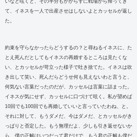
いなと呟くと、その半分もかからずに戦場から帰ってき
て、イネスを一人で出産させはしないよとカッセルが返し
た。
約束を守らなかったらどうするの？と尋ねるイネスに、た
とえ死んだとしてもイネスの再婚するところは見たくな
い、とカッセルが苛立った様子で吐き捨てた。イネスは吹
き出して笑い、死んだらどうせ何も見えないわと言うと、
何気ない言葉だったのだが、カッセルは言葉に詰まった。
イネスが気にせず、カッセルに口づけて呟く。私が望めば
10回でも100回でも再婚していいと言っていたわね、と。
それに対して、もうダメだ、今はダメだ、とカッセルがき
っぱりと否定した。もう無理だよ、少しも引き返せないか
ら、僕の正解はいつだって君だけで、もう君の正解も僕だ