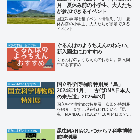
月 夏休み前の小学生、大人たち
が参加できるイベント
国立科学博物館イベント情報6月7月 夏
休み前の小学生、大人たちが参加できる
イベント
ぐるんぱのようちえんのねらい。
家族の本棚／おすすめミュージアム
新入園生におすすめ
ぐるんぱのようちえんのねらい。新入園
生におすすめ
国立科学博物館 特別展「鳥」
家族の本棚／おすすめミュージアム
2024年11月、「古代DNA日本人
の来た道」2025年3月
国立科学博物館の特別展 次回の特別展
を紹介します。現在行われている「昆
虫 MANIAC」は2024年10月14日までで
す。「鳥～ゲノム解析で解き明かす新し
い鳥類の系統」次回 「鳥～ゲノム解析
で解き明かす新しい鳥類の系統」2024年
昆虫MANIACいつから？科学博物
家族の本棚／おすすめミュージアム
11月2日...
館特別展