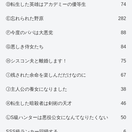
Ⓓ転生した英雄はアカデミーの優等生
74
Ⓔ忘れられた野原
282
Ⓕ今度のパパは大悪党
88
Ⓖ悪しき侍女たち
84
Ⓗシスコン夫と離婚します！
75
Ⓘ残された余命を楽しんだだけなのに
67
Ⓙ主人公の養女になりました
38
Ⓚ転生した暗殺者は剣術の天才
46
ⓁS級ハンターは悪役公女になんてなりたくない
50
SSS級ランカー回帰する
6