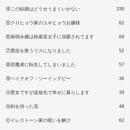
④この結婚はどうせうまくいかない
339
⑤クロヒョウ家のユキヒョウお嬢様
62
⑥病弱令嬢は執着皇太子に溺愛されてます
69
⑦悪役を救うリスになりました
52
⑧邪魔者に転生してしまいました
57
⑨ベイクオフ・ソーイングビー
36
Ⓐ悪女ですが追放先で幸せに暮らします
39
Ⓑ剣を持った花
48
Ⓒイレストーン家の呪いを解け
62