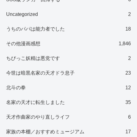
Uncategorized
2
うちのパパは能力者でした
18
その他漫画感想
1,846
ちびっこ妖精は悪党です
2
今世は暗黒名家の天才ドラ息子
23
北斗の拳
12
名家の天才に転生しました
35
天才作曲家のやり直しライフ
6
家族の本棚／おすすめミュージアム
17