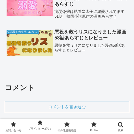
あらすじ
病弱令嬢は執着皇太子に溺愛されてます
51話 韓国小説原作の漫画あらすじ
悪役を救うリスになりました漫画
⑦悪役を救うリスになりました
58話あらすじとレビュー
悪役を救うリスになりました漫画58話あ
らすじとレビュー
コメント
コメントを書き込む
プライバシーポリシ
お問い合わせ
その他漫画感想
Profile
検索
ー
ホーム
その他漫画感想
Ⓐ悪女ですが追放先で幸せ