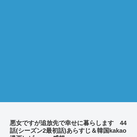
悪女ですが追放先で幸せに暮らします 44
話(シーズン2最初話)あらすじ＆韓国kakao