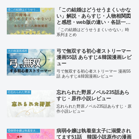
「この結婚はどうせうまくいかな
④この結婚はどうせうまくいかない
い」解説・あらすじ・人物相関図
と感想・web版の違い・各話一覧
表
「この結婚はどうせうまくいかない」時
系列まとめ
弓で無双する初心者ストリーマー
その他漫画感想
漫画55話 あらすじ&韓国漫画レビ
ュー
弓で無双する初心者ストリーマー 漫画55
話 あらすじ&韓国漫画レビュー
忘れられた野原ノベル235話あら
Ⓔ忘れられた野原
すじ・原作小説レビュー
忘れられた野原ノベル235話あらすじ・原
作小説レビュー
病弱令嬢は執着皇太子に溺愛され
⑥病弱令嬢は執着皇太子に溺愛されてます
てます51話 韓国小説原作の漫画