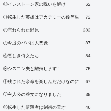
Ⓒイレストーン家の呪いを解け
62
Ⓓ転生した英雄はアカデミーの優等生
72
Ⓔ忘れられた野原
282
Ⓕ今度のパパは大悪党
87
Ⓖ悪しき侍女たち
84
Ⓗシスコン夫と離婚します！
75
Ⓘ残された余命を楽しんだだけなのに
67
Ⓙ主人公の養女になりました
38
Ⓚ転生した暗殺者は剣術の天才
46