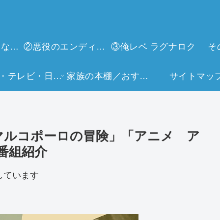
①今世は当主になります
②悪役のエンディングは死のみ
③俺レベ ラグナロク
そ
映画・テレビ・日常生活
家族の本棚／おすすめミュージアム
サイトマッ
マルコポーロの冒険」「アニメ ア
番組紹介
しています