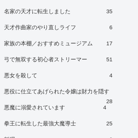
名家の天才に転生しました
35
天才作曲家のやり直しライフ
6
家族の本棚／おすすめミュージアム
17
弓で無双する初心者ストリーマー
51
悪女を殺して
4
悪役に仕立てあげられた令嬢は財力を隠す
28
悪魔に溺愛されています
4
拳王に転生した最強大魔導士
25