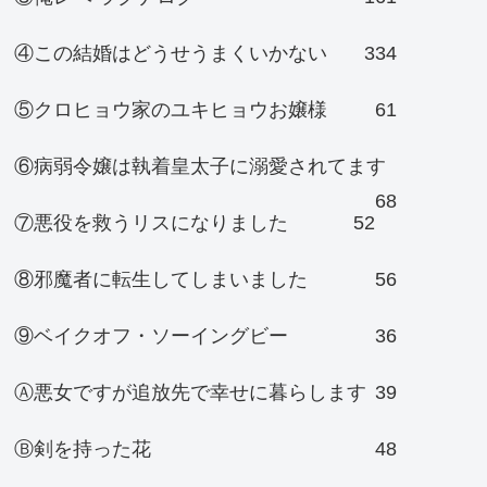
④この結婚はどうせうまくいかない
334
⑤クロヒョウ家のユキヒョウお嬢様
61
⑥病弱令嬢は執着皇太子に溺愛されてます
68
⑦悪役を救うリスになりました
52
⑧邪魔者に転生してしまいました
56
⑨ベイクオフ・ソーイングビー
36
Ⓐ悪女ですが追放先で幸せに暮らします
39
Ⓑ剣を持った花
48