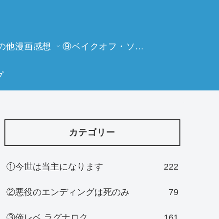
の他漫画感想
⑨ベイクオフ・ソーイングビー
プ
カテゴリー
①今世は当主になります
222
②悪役のエンディングは死のみ
79
③俺レベ ラグナロク
161