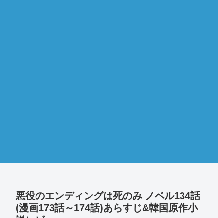
悪役のエンディングは死のみ ノベル134話
(漫画173話～174話)あらすじ&韓国原作小