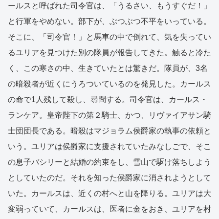
ールスと呼ばれた司令官は、「うるさい、もうすぐだ！」
と行軍をやめない。部下が、ぶつぶつ不平をいっている。
そこに、「司令官！」と馬車の中で倒れて、気を失ってい
るユリアを見つけた別の隊員が報告してきた。触ると冷た
く、この寒さの中、生きていたとは驚きだ。隊員が、3名
の暗殺者が近くにうろついているのを発見した。カールス
の命で1人残して殺し、尋問する。司令官は、カールス・
ランケア。皇帝陛下の第２騎士、かつ、リヴァイアサン騎
士団団長である。暗殺はマジョラム侯爵家の執事の依頼と
いう。ユリアは侯爵家に支援されていたみなしごで、そこ
の息子バシリーと結婚の約束をし、雪山で駆け落ちしよう
としていたのだ。それを知った侯爵家に消されようとして
いた。カールスは、近くの村へと山を降りる。ユリアは大
変弱っていて、カールスは、医者に金をおき、ユリアを村