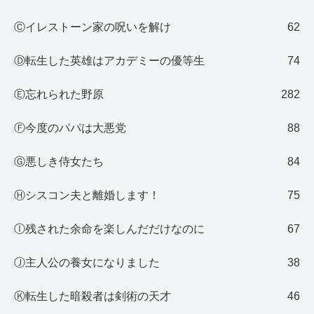
Ⓒイレストーン家の呪いを解け
62
Ⓓ転生した英雄はアカデミーの優等生
74
Ⓔ忘れられた野原
282
Ⓕ今度のパパは大悪党
88
Ⓖ悪しき侍女たち
84
Ⓗシスコン夫と離婚します！
75
Ⓘ残された余命を楽しんだだけなのに
67
Ⓙ主人公の養女になりました
38
Ⓚ転生した暗殺者は剣術の天才
46