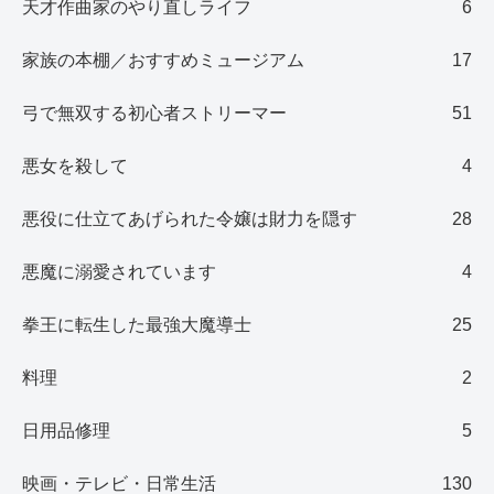
天才作曲家のやり直しライフ
6
家族の本棚／おすすめミュージアム
17
弓で無双する初心者ストリーマー
51
悪女を殺して
4
悪役に仕立てあげられた令嬢は財力を隠す
28
悪魔に溺愛されています
4
拳王に転生した最強大魔導士
25
料理
2
日用品修理
5
映画・テレビ・日常生活
130