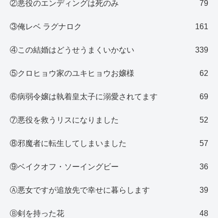
②悪役のエンディングは死のみ
79
③俺レベ ラグナロク
161
④この結婚はどうせうまくいかない
339
⑤クロヒョウ家のユキヒョウお嬢様
62
⑥病弱令嬢は執着皇太子に溺愛されてます
69
⑦悪役を救うリスになりました
52
⑧邪魔者に転生してしまいました
57
⑨ベイクオフ・ソーイングビー
36
Ⓐ悪女ですが追放先で幸せに暮らします
39
Ⓑ剣を持った花
48