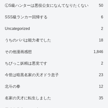
ⓁS級ハンターは悪役公女になんてなりたくない
50
SSS級ランカー回帰する
6
Uncategorized
2
うちのパパは能力者でした
18
その他漫画感想
1,846
ちびっこ妖精は悪党です
2
今世は暗黒名家の天才ドラ息子
23
北斗の拳
12
名家の天才に転生しました
35