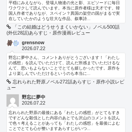
平穏にみえながら、登場人物達の光と影、エピソードに毎日
ワクワクして読んでいます。本当に原作者様は天才です。韓
国人作者でありなが、スペイン？異国の架空の国がまるで実
在していたかのような壮大な作品、叙事詩...
「この結婚はどうせうまくいかない」ノベル500話
(外伝28話)あらすじ・原作漫画レビュー
grensnow
2026.07.22
野忘に夢中さん、コメントありがとうございます！「わたし
の感想」を読んでいただけて、読んだ所感までいただけるな
んて、思いもよらないことでとても嬉しかったです。原作を
より楽しんでいただけるというのも本当に...
忘れられた野原ノベル272話あらすじ・原作小説レビ
ュー
野忘に夢中
2026.07.22
忘れられた野原の最後にある「わたしの感想」がとてもすき
ですどんな殺伐とした内容のあとでも沢山のコメントを読ん
で色々考えることがあっても「わたしの感想」を最後によむ
ことでとても心が整いますあらすじがいつ...