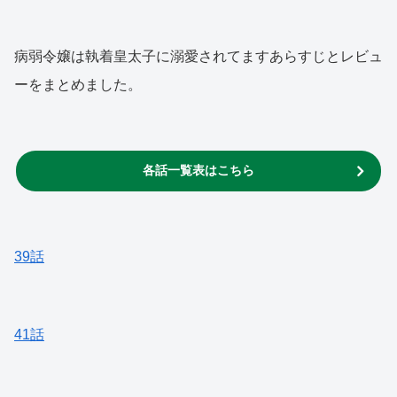
病弱令嬢は執着皇太子に溺愛されてますあらすじとレビュ
ーをまとめました。
各話一覧表はこちら
39話
41話