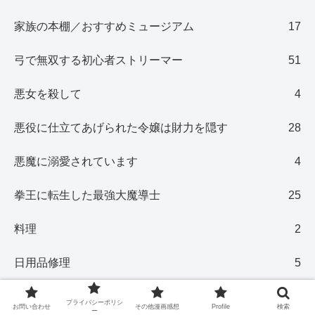
家族の本棚／おすすめミュージアム
17
弓で無双する初心者ストリーマー
51
悪女を殺して
4
悪役に仕立てあげられた令嬢は財力を隠す
28
悪魔に溺愛されています
4
拳王に転生した最強大魔導士
25
料理
2
日用品修理
5
映画・テレビ・日常生活
130
プライバシーポリシ
お問い合わせ
その他漫画感想
Profile
検索
ー