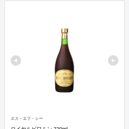
エス・エフ・シー
ロイヤルビワミン 720ml