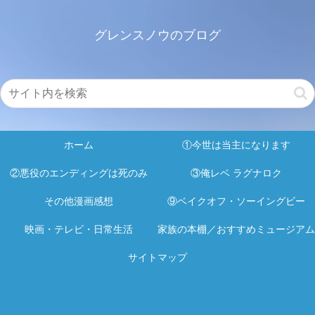
グレンスノウのブログ
ホーム
①今世は当主になります
②悪役のエンディングは死のみ
③俺レベ ラグナロク
その他漫画感想
⑨ベイクオフ・ソーイングビー
映画・テレビ・日常生活
家族の本棚／おすすめミュージアム
サイトマップ