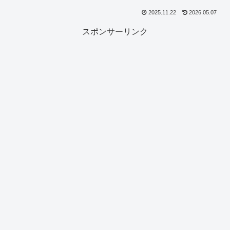
2025.11.22
2026.05.07
スポンサーリンク