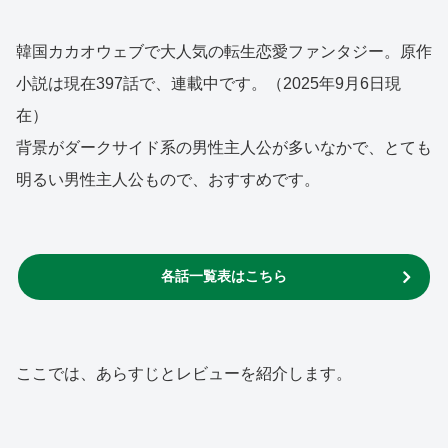
韓国カカオウェブで大人気の転生恋愛ファンタジー。原作
小説は現在397話で、連載中です。（2025年9月6日現
在）
背景がダークサイド系の男性主人公が多いなかで、とても
明るい男性主人公もので、おすすめです。
各話一覧表はこちら
ここでは、あらすじとレビューを紹介します。