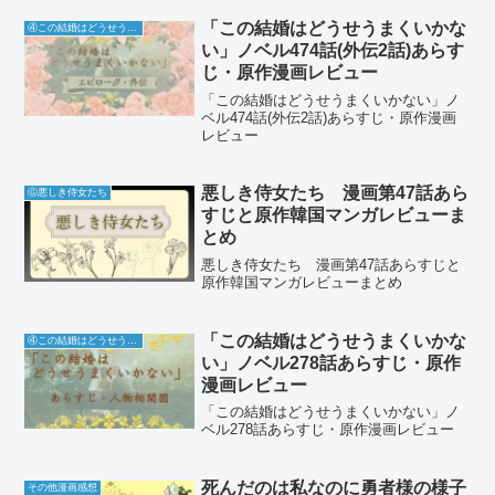
「この結婚はどうせうまくいかな
④この結婚はどうせうまくいかない
い」ノベル474話(外伝2話)あらす
じ・原作漫画レビュー
「この結婚はどうせうまくいかない」ノ
ベル474話(外伝2話)あらすじ・原作漫画
レビュー
悪しき侍女たち 漫画第47話あら
Ⓖ悪しき侍女たち
すじと原作韓国マンガレビューま
とめ
悪しき侍女たち 漫画第47話あらすじと
原作韓国マンガレビューまとめ
「この結婚はどうせうまくいかな
④この結婚はどうせうまくいかない
い」ノベル278話あらすじ・原作
漫画レビュー
「この結婚はどうせうまくいかない」ノ
ベル278話あらすじ・原作漫画レビュー
死んだのは私なのに勇者様の様子
その他漫画感想