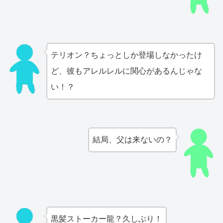
テリオン？ちょっとしか登場しなかったけ
ど、彼もアレルレルに関心があるんじゃな
い！？
結局、父は来ないの？
黒髪ストーカー龍？久しぶり！