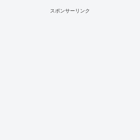
スポンサーリンク