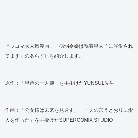
ピッコマ大人気漫画、「病弱令嬢は執着皇太子に溺愛され
てます」のあらすじを紹介します。
原作：「皇帝の一人娘」を手掛けたYUNSUL先生
作画：「公女様は未来を見通す」「「夫の言うとおりに愛
人を作った」を手掛けたSUPERCOMIX STUDIO