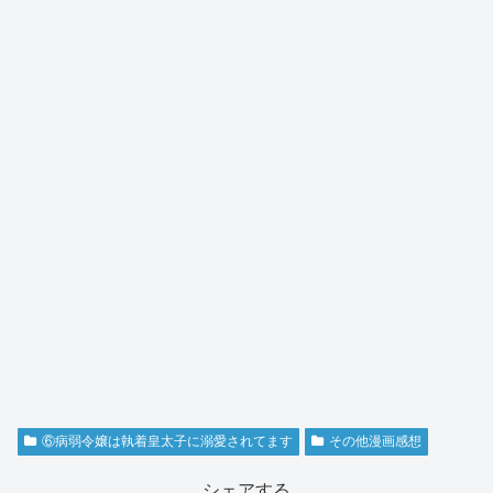
⑥病弱令嬢は執着皇太子に溺愛されてます
その他漫画感想
シェアする