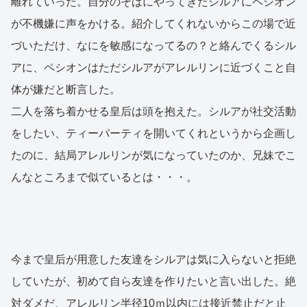
離れていった。自分のそばにやってきたシルアにペシオン
が不機嫌に声をかける。紹介してくれないからこの場で近
づいただけ、なにを敏感になってるの？と絡んでくるシル
アに、ペシオンはただシルアがアレルリンに近づくこと自
体が嫌だと断言した。
二人を落ち着かせる皇后は頭を抱えた。シルアが社交活動
をしたい、ティーパーティを開いてくれというから企画し
たのに、結局アレルリンが気になっていたのか、兄妹でこ
んなところまで似ているとは・・・。
今まで皇后が用意した友達をシルアは気に入らないと拒絶
していたが、初めて自ら友達を作りたいと言い出した。絶
対ダメだ、アレルリン半径10ｍ以内には接近禁止だと止