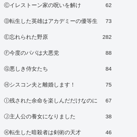
Ⓒイレストーン家の呪いを解け
62
Ⓓ転生した英雄はアカデミーの優等生
73
Ⓔ忘れられた野原
282
Ⓕ今度のパパは大悪党
88
Ⓖ悪しき侍女たち
84
Ⓗシスコン夫と離婚します！
75
Ⓘ残された余命を楽しんだだけなのに
67
Ⓙ主人公の養女になりました
38
Ⓚ転生した暗殺者は剣術の天才
46