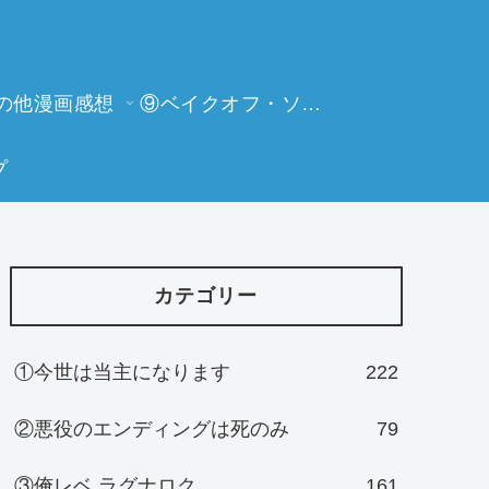
の他漫画感想
⑨ベイクオフ・ソーイングビー
プ
カテゴリー
①今世は当主になります
222
②悪役のエンディングは死のみ
79
③俺レベ ラグナロク
161