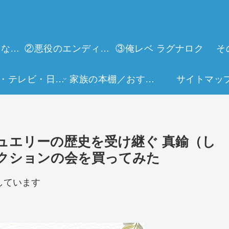
①今世は当主になります
②悪役のエンディングは死のみ
③俺レベ ラグナロク
そ
映画・テレビ・日常生活
家族の本棚／おすすめミュージアム
サイトマッ
ュエリーの歴史を受け継ぐ 真鍮（し
クションの会を買ってみた
しています