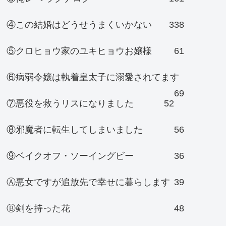
④この結婚はどうせうまくいかない
338
⑤クロヒョウ家のユキヒョウお嬢様
61
⑥病弱令嬢は執着皇太子に溺愛されてます
69
⑦悪役を救うリスになりました
52
⑧邪魔者に転生してしまいました
56
⑨ベイクオフ・ソーイングビー
36
Ⓐ悪女ですが追放先で幸せに暮らします
39
Ⓑ剣を持った花
48