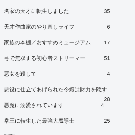
名家の天才に転生しました
35
天才作曲家のやり直しライフ
6
家族の本棚／おすすめミュージアム
17
弓で無双する初心者ストリーマー
51
悪女を殺して
4
悪役に仕立てあげられた令嬢は財力を隠す
28
悪魔に溺愛されています
4
拳王に転生した最強大魔導士
25