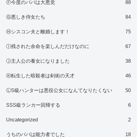
Ⓕ今度のパパは大悪党
88
Ⓖ悪しき侍女たち
84
Ⓗシスコン夫と離婚します！
75
Ⓘ残された余命を楽しんだだけなのに
67
Ⓙ主人公の養女になりました
38
Ⓚ転生した暗殺者は剣術の天才
46
ⓁS級ハンターは悪役公女になんてなりたくない
50
SSS級ランカー回帰する
6
Uncategorized
2
うちのパパは能力者でした
18