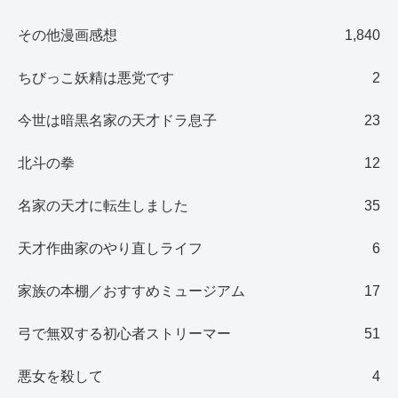
その他漫画感想
1,840
ちびっこ妖精は悪党です
2
今世は暗黒名家の天才ドラ息子
23
北斗の拳
12
名家の天才に転生しました
35
天才作曲家のやり直しライフ
6
家族の本棚／おすすめミュージアム
17
弓で無双する初心者ストリーマー
51
悪女を殺して
4