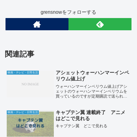
grensnowをフォローする
関連記事
アシェットウォーハンマーインペ
映画・テレビ・日常生活
リウム値上げ
ウォーハンマーインペリウム値上げアシ
ェットのウォーハンマーインペリウムを
買っているのですが定期購読で送られて
くるので今号がきていたのを、開封しま
した。何か紙が入ってたのでなにかと思
いきや、なんと値上げでした。2399円(税
キャプテン翼 連載終了 アニメ
映画・テレビ・日常生活
込)が2699円に...
はどこで見れる
キャプテン翼 どこで見れる