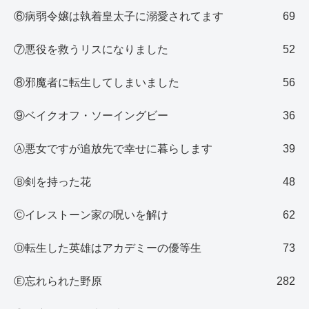
⑥病弱令嬢は執着皇太子に溺愛されてます
69
⑦悪役を救うリスになりました
52
⑧邪魔者に転生してしまいました
56
⑨ベイクオフ・ソーイングビー
36
Ⓐ悪女ですが追放先で幸せに暮らします
39
Ⓑ剣を持った花
48
Ⓒイレストーン家の呪いを解け
62
Ⓓ転生した英雄はアカデミーの優等生
73
Ⓔ忘れられた野原
282