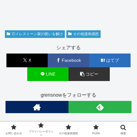
Ⓒイレストーン家の呪いを解け
その他漫画感想
シェアする
X
Facebook
はてブ
LINE
コピー
grensnowをフォローする
プライバシーポリシ
お問い合わせ
その他漫画感想
Profile
検索
関連記事
ー