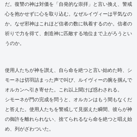
だ。復讐の神は対価を「自発的な崇拝」と言い換え、警戒
心を抱かせずに心を取り込む。なぜルイヴィーは平気なの
か。なぜ邪神はこれほど信者の数に執着するのか。信者の
祈りで力を得て、創造神に匹敵する地位まで上がろうとい
うのか。
使用人たちが神を讃え、自ら命を絶つと言い始めた時、シ
モーネは切羽詰まった声で叫び、ルイヴィーの腕を掴んで
オルカンへ引き寄せた。これ以上聞けば惑わされる。
シモーネが門の完成を問うと、オルカンはもう間もなくだ
と答えた。使用人たちを警戒して見据えた瞬間、彼らが神
の御許を離れられない、捨てられるなら命を絶つと唱え始
め、列がざわついた。