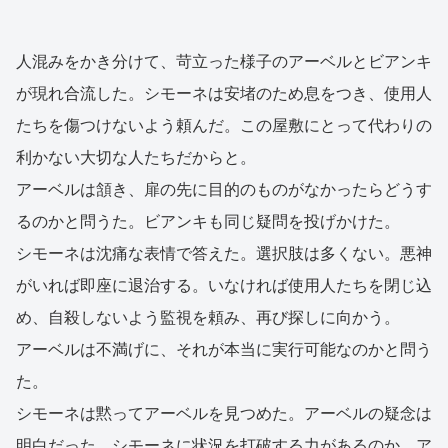
人混みをかき分けて、苛立った様子のアーベルとビアンキ
が現れ合流した。シモーネは安堵のため息をつき、使用人
たちを傷つけないよう頼んだ。この屋敷にとって代わりの
利かない大切な人たちだからと。
アーベルは頷き、扉の先に目的のものがなかったらどうす
るのかと問うた。ビアンキも同じ疑問を投げかけた。
シモーネは沈痛な表情で答えた。選択肢は多くない。悪神
がいれば即座に退治する。いなければ使用人たちを閉じ込
め、自殺しないよう監視を頼み、再び探しに向かう。
アーベルは不満げに、それが本当に実行可能なのかと問う
た。
シモーネは黙ってアーベルを見つめた。アーベルの疑念は
明白だった。シモーネに状況を打破する力があるのか。ア