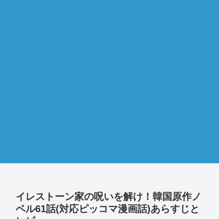
イレストーン家の呪いを解け！韓国原作ノ
ベル61話(対応ピッコマ漫画話)あらすじと