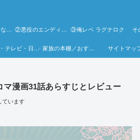
①今世は当主になります
②悪役のエンディングは死のみ
③俺レベ ラグナロク
そ
映画・テレビ・日常生活
家族の本棚／おすすめミュージアム
サイトマッ
コマ漫画31話あらすじとレビュー
しています