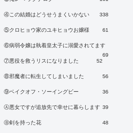
④この結婚はどうせうまくいかない
338
⑤クロヒョウ家のユキヒョウお嬢様
61
⑥病弱令嬢は執着皇太子に溺愛されてます
69
⑦悪役を救うリスになりました
52
⑧邪魔者に転生してしまいました
56
⑨ベイクオフ・ソーイングビー
36
Ⓐ悪女ですが追放先で幸せに暮らします
39
Ⓑ剣を持った花
48