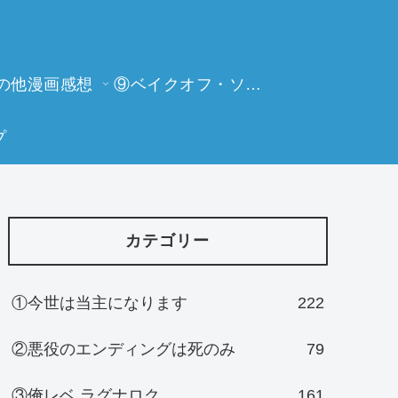
の他漫画感想
⑨ベイクオフ・ソーイングビー
プ
カテゴリー
①今世は当主になります
222
②悪役のエンディングは死のみ
79
③俺レベ ラグナロク
161