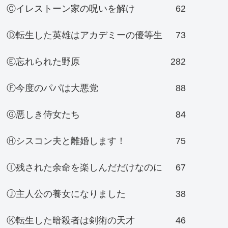
Ⓒイレストーン家の呪いを解け
62
Ⓓ転生した英雄はアカデミーの優等生
73
Ⓔ忘れられた野原
282
Ⓕ今度のパパは大悪党
88
Ⓖ悪しき侍女たち
84
Ⓗシスコン夫と離婚します！
75
Ⓘ残された余命を楽しんだだけなのに
67
Ⓙ主人公の養女になりました
38
Ⓚ転生した暗殺者は剣術の天才
46