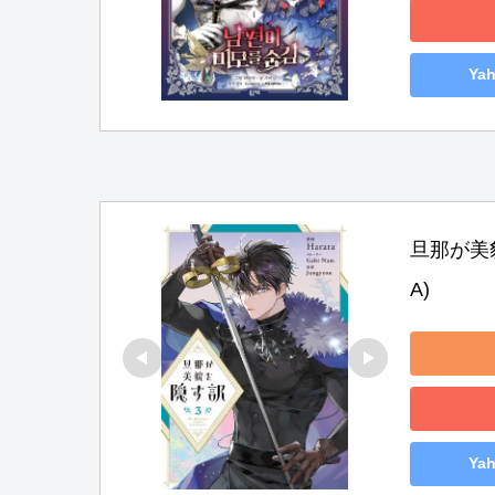
Ya
旦那が美貌
A)
Ya