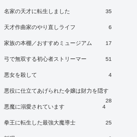
名家の天才に転生しました
35
天才作曲家のやり直しライフ
6
家族の本棚／おすすめミュージアム
17
弓で無双する初心者ストリーマー
51
悪女を殺して
4
悪役に仕立てあげられた令嬢は財力を隠す
28
悪魔に溺愛されています
4
拳王に転生した最強大魔導士
25