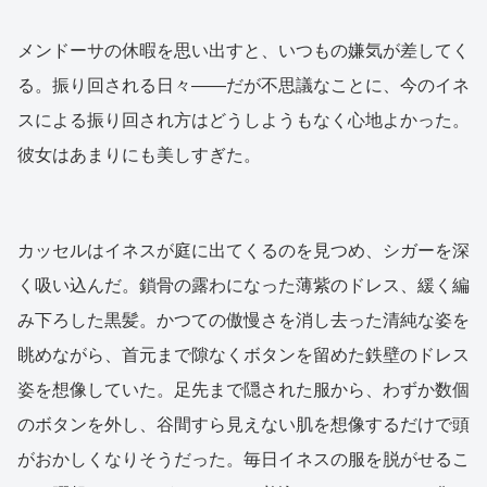
メンドーサの休暇を思い出すと、いつもの嫌気が差してく
る。振り回される日々——だが不思議なことに、今のイネ
スによる振り回され方はどうしようもなく心地よかった。
彼女はあまりにも美しすぎた。
カッセルはイネスが庭に出てくるのを見つめ、シガーを深
く吸い込んだ。鎖骨の露わになった薄紫のドレス、緩く編
み下ろした黒髪。かつての傲慢さを消し去った清純な姿を
眺めながら、首元まで隙なくボタンを留めた鉄壁のドレス
姿を想像していた。足先まで隠された服から、わずか数個
のボタンを外し、谷間すら見えない肌を想像するだけで頭
がおかしくなりそうだった。毎日イネスの服を脱がせるこ