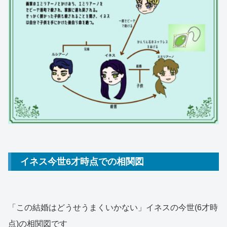
イネス今世6才時点での相関図
「この結婚はどうせうまくいかない」イネスの今世(6才時
点)の相関図です