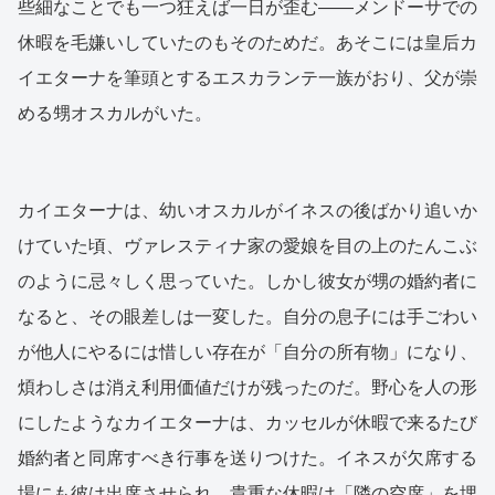
些細なことでも一つ狂えば一日が歪む——メンドーサでの
休暇を毛嫌いしていたのもそのためだ。あそこには皇后カ
イエターナを筆頭とするエスカランテ一族がおり、父が崇
める甥オスカルがいた。
カイエターナは、幼いオスカルがイネスの後ばかり追いか
けていた頃、ヴァレスティナ家の愛娘を目の上のたんこぶ
のように忌々しく思っていた。しかし彼女が甥の婚約者に
なると、その眼差しは一変した。自分の息子には手ごわい
が他人にやるには惜しい存在が「自分の所有物」になり、
煩わしさは消え利用価値だけが残ったのだ。野心を人の形
にしたようなカイエターナは、カッセルが休暇で来るたび
婚約者と同席すべき行事を送りつけた。イネスが欠席する
場にも彼は出席させられ、貴重な休暇は「隣の空席」を埋