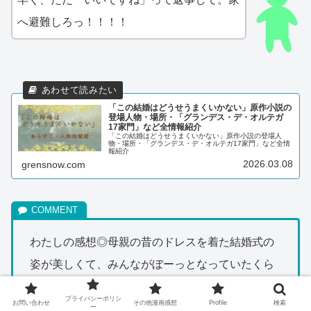
へ避難しろっ！！！！
「この結婚はどうせうまくいかない」原作小説の
登場人物・場所・「グランデス・デ・オルテガ
17家門」など全情報紹介
「この結婚はどうせうまくいかない」原作小説の登場人
物・場所・「グランデス・デ・オルテガ17家門」など全情
報紹介
2026.03.08
grensnow.com
わたしの感想◎母親の昔のドレスを着た結婚式の
姿が美しくて、みんながぼーっとなっていたくら
いだから、イネスはぴしっとしたドレスを着ると
プライバシーポリシ
お問い合わせ
その他漫画感想
Profile
検索
より美しさが際立つのかも！
ー