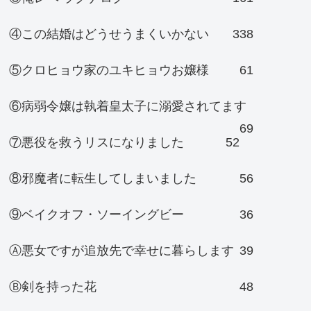
④この結婚はどうせうまくいかない
338
⑤クロヒョウ家のユキヒョウお嬢様
61
⑥病弱令嬢は執着皇太子に溺愛されてます
69
⑦悪役を救うリスになりました
52
⑧邪魔者に転生してしまいました
56
⑨ベイクオフ・ソーイングビー
36
Ⓐ悪女ですが追放先で幸せに暮らします
39
Ⓑ剣を持った花
48