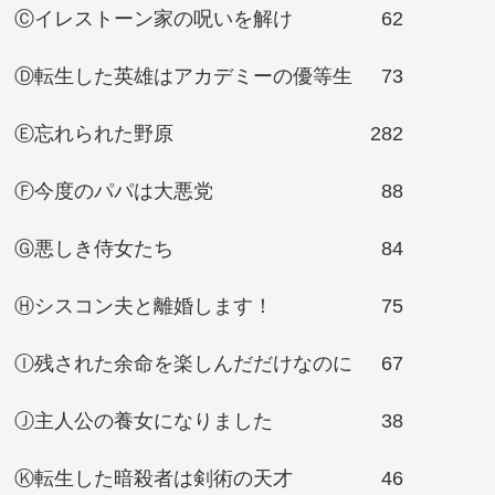
Ⓒイレストーン家の呪いを解け
62
Ⓓ転生した英雄はアカデミーの優等生
73
Ⓔ忘れられた野原
282
Ⓕ今度のパパは大悪党
88
Ⓖ悪しき侍女たち
84
Ⓗシスコン夫と離婚します！
75
Ⓘ残された余命を楽しんだだけなのに
67
Ⓙ主人公の養女になりました
38
Ⓚ転生した暗殺者は剣術の天才
46