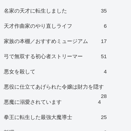
名家の天才に転生しました
35
天才作曲家のやり直しライフ
6
家族の本棚／おすすめミュージアム
17
弓で無双する初心者ストリーマー
51
悪女を殺して
4
悪役に仕立てあげられた令嬢は財力を隠す
28
悪魔に溺愛されています
4
拳王に転生した最強大魔導士
25