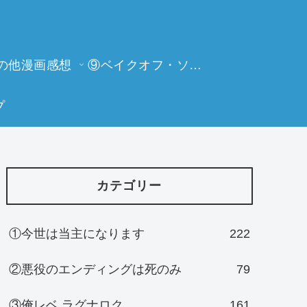
の他漫画感想
⑨ベイクオフ・ソーイングビー
プ
カテゴリー
①今世は当主になります
222
②悪役のエンディングは死のみ
79
③俺レベ ラグナロク
161