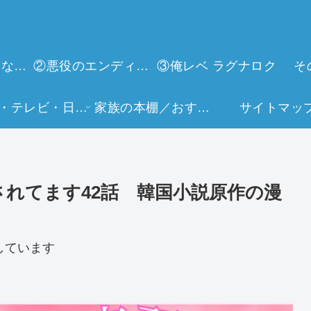
①今世は当主になります
②悪役のエンディングは死のみ
③俺レベ ラグナロク
そ
映画・テレビ・日常生活
家族の本棚／おすすめミュージアム
サイトマッ
れてます42話 韓国小説原作の漫
しています