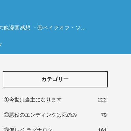
の他漫画感想
⑨ベイクオフ・ソーイングビー
プ
カテゴリー
①今世は当主になります
222
②悪役のエンディングは死のみ
79
③俺レベ ラグナロク
161