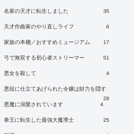
名家の天才に転生しました
35
天才作曲家のやり直しライフ
6
家族の本棚／おすすめミュージアム
17
弓で無双する初心者ストリーマー
51
悪女を殺して
4
悪役に仕立てあげられた令嬢は財力を隠す
28
悪魔に溺愛されています
4
拳王に転生した最強大魔導士
25