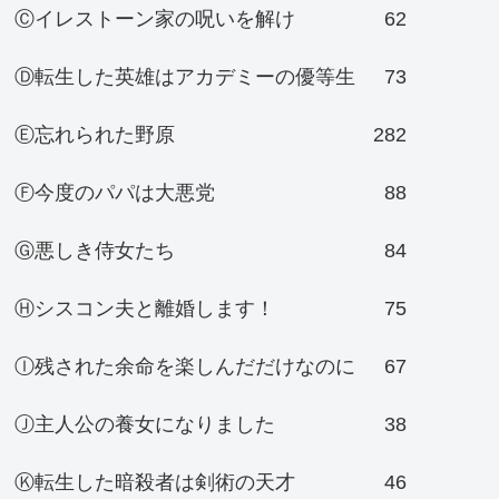
Ⓒイレストーン家の呪いを解け
62
Ⓓ転生した英雄はアカデミーの優等生
73
Ⓔ忘れられた野原
282
Ⓕ今度のパパは大悪党
88
Ⓖ悪しき侍女たち
84
Ⓗシスコン夫と離婚します！
75
Ⓘ残された余命を楽しんだだけなのに
67
Ⓙ主人公の養女になりました
38
Ⓚ転生した暗殺者は剣術の天才
46