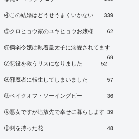
④この結婚はどうせうまくいかない
339
⑤クロヒョウ家のユキヒョウお嬢様
62
⑥病弱令嬢は執着皇太子に溺愛されてます
69
⑦悪役を救うリスになりました
52
⑧邪魔者に転生してしまいました
57
⑨ベイクオフ・ソーイングビー
36
Ⓐ悪女ですが追放先で幸せに暮らします
39
Ⓑ剣を持った花
48