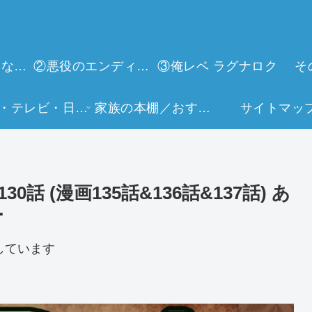
①今世は当主になります
②悪役のエンディングは死のみ
③俺レベ ラグナロク
そ
映画・テレビ・日常生活
家族の本棚／おすすめミュージアム
サイトマッ
 (漫画135話&136話&137話) あ
ー
しています