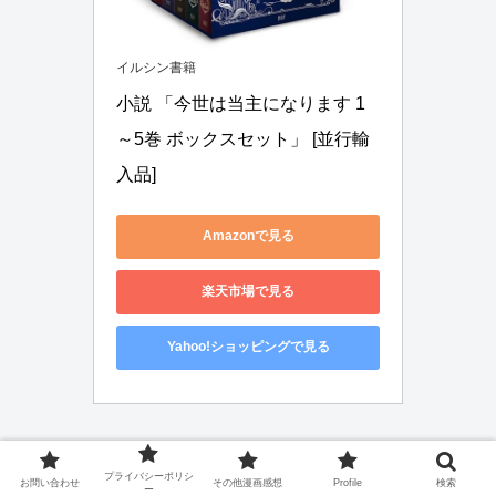
イルシン書籍
小説 「今世は当主になります 1
～5巻 ボックスセット」 [並行輸
入品]
Amazonで見る
楽天市場で見る
Yahoo!ショッピングで見る
プライバシーポリシ
ノベル各話一覧表
お問い合わせ
その他漫画感想
Profile
検索
ー