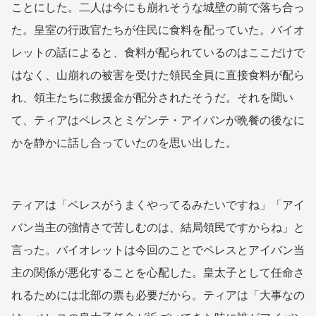
ことにした。二人は今にも崩れそうな城壁の前で落ち合っ
た。皇室の行政官たちが住民に食料を配っていた。バイオ
レットの話によると、食料が配られているのはここだけで
はなく、山崩れの被害を受けた領民全員に直接食料が配ら
れ、領主たちに救援金が配分されたそうだ。それを聞い
て、ティアはペレスとミゲンテ・アイバンが晩餐の後なに
かを静かに話し合っていたのを思い出した。
ティアは「ペレスがうまくやってるみたいですね」「アイ
バン当主の強情さで苦しむのは、結局領民ですからね」と
言った。バイオレットは今回のことでペレスとアイバン当
主の関係が悪化することを心配した。皇太子として任命さ
れるためには北部の票も必要だから。ティアは「大事なの