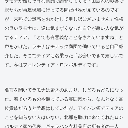
ラモナが優しそうな笑顔で謝罪してくる「山崩れの影響で
親たちが再建現場に行ってる間だけ私が見ているのです
が、未熟でご迷惑をおかけして申し訳ございません」性格
の良いラモナに、逆に気まずくなった自分が悪い人な気が
するティア。「とても有意義なことをされていますね」と
声をかけた。ラモナはモナック商団で働いていると自己紹
介した。そこでティアも名乗った「お会いできて嬉しいで
す。私はフィレンティア・ロンバルディです」
名前を聞いてラモナは驚きのあまり、しどろもどろになっ
た。着ているものや纏っている雰囲気から、なんとなく高
位貴族だろうと予想はしていたが。アイバン領でティアの
ことを知らない人はいない。北部を助けに来てくれたロン
バルディ家の代表、ギャラハン衣料品店の所有者の一人