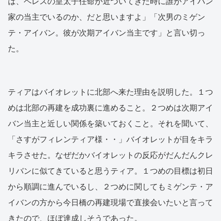
は、ペレスの皇太子任命が近づいてきた時に誰がアイバン
家の当主でいるのか、だと思いますよ」「次男のミゲン
テ・アイバン。彼が次期アイバン当主です」と言い切っ
た。
ティアはバイオレットに北部へ来た理由を説明した。１つ
めは北部の再建を成功裏に進めること。２つめは次期アイ
バン当主と近しい関係を築いておくこと。それを聞いて、
「さすがフィレンティア様・・」バイオレットが目をキラ
キラさせた。なぜだかバイオレットの反応がだんだんクレ
リバンに似てきていると思うティア。１つめの目標は初日
から順調に進んでいるし、２つめに関してもミゲンテ・ア
イバンの方から今日橋の再建現場で直接会いたいと言って
きたので、ほぼ達成しそうであった。