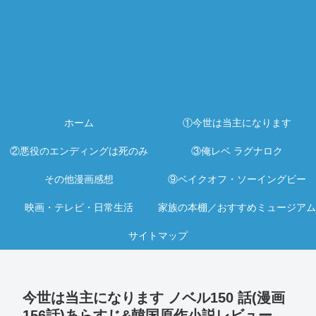
ホーム
①今世は当主になります
②悪役のエンディングは死のみ
③俺レベ ラグナロク
その他漫画感想
⑨ベイクオフ・ソーイングビー
映画・テレビ・日常生活
家族の本棚／おすすめミュージアム
サイトマップ
今世は当主になります ノベル150 話(漫画
156話)あらすじ&韓国原作小説レビュー