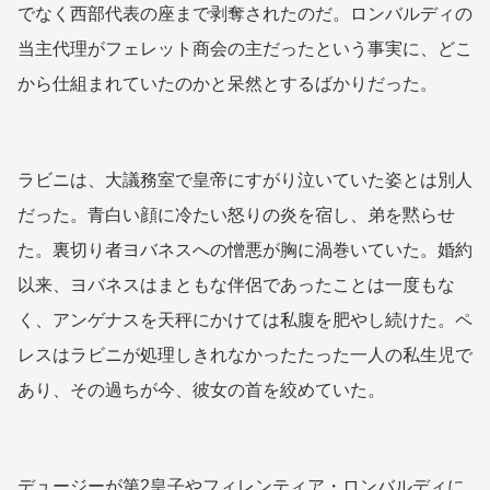
でなく西部代表の座まで剥奪されたのだ。ロンバルディの
当主代理がフェレット商会の主だったという事実に、どこ
から仕組まれていたのかと呆然とするばかりだった。
ラビニは、大議務室で皇帝にすがり泣いていた姿とは別人
だった。青白い顔に冷たい怒りの炎を宿し、弟を黙らせ
た。裏切り者ヨバネスへの憎悪が胸に渦巻いていた。婚約
以来、ヨバネスはまともな伴侶であったことは一度もな
く、アンゲナスを天秤にかけては私腹を肥やし続けた。ペ
レスはラビニが処理しきれなかったたった一人の私生児で
あり、その過ちが今、彼女の首を絞めていた。
デュージーが第2皇子やフィレンティア・ロンバルディに