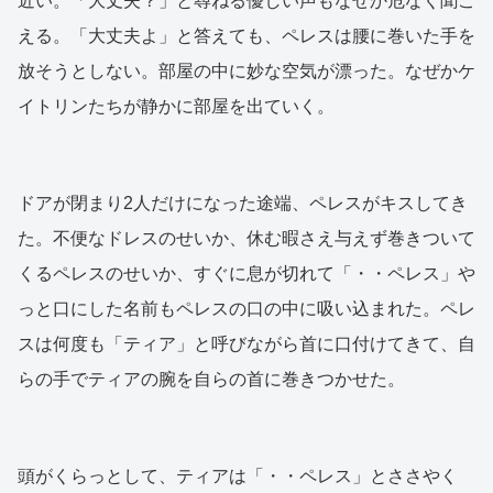
近い。「大丈夫？」と尋ねる優しい声もなぜか危なく聞こ
える。「大丈夫よ」と答えても、ペレスは腰に巻いた手を
放そうとしない。部屋の中に妙な空気が漂った。なぜかケ
イトリンたちが静かに部屋を出ていく。
ドアが閉まり2人だけになった途端、ペレスがキスしてき
た。不便なドレスのせいか、休む暇さえ与えず巻きついて
くるペレスのせいか、すぐに息が切れて「・・ペレス」や
っと口にした名前もペレスの口の中に吸い込まれた。ペレ
スは何度も「ティア」と呼びながら首に口付けてきて、自
らの手でティアの腕を自らの首に巻きつかせた。
頭がくらっとして、ティアは「・・ペレス」とささやく