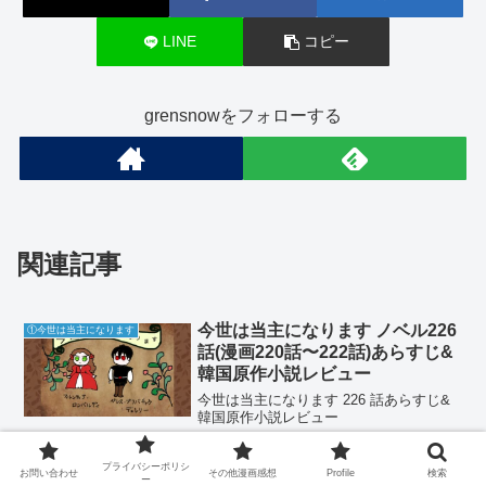
LINE
コピー
grensnowをフォローする
関連記事
今世は当主になります ノベル226
①今世は当主になります
話(漫画220話〜222話)あらすじ&
韓国原作小説レビュー
今世は当主になります 226 話あらすじ&
韓国原作小説レビュー
プライバシーポリシ
今世は当主になります ノベル 外
お問い合わせ
その他漫画感想
Profile
検索
①今世は当主になります
ー