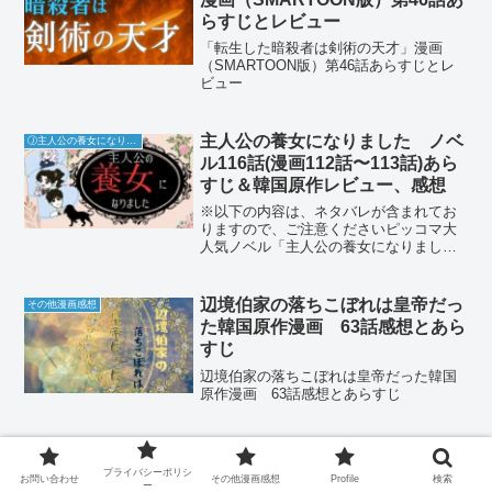
らすじとレビュー
「転生した暗殺者は剣術の天才」漫画
（SMARTOON版）第46話あらすじとレ
ビュー
主人公の養女になりました ノベ
Ⓙ主人公の養女になりました
ル116話(漫画112話〜113話)あら
すじ＆韓国原作レビュー、感想
※以下の内容は、ネタバレが含まれてお
りますので、ご注意くださいピッコマ大
人気ノベル「主人公の養女になりまし
た」全話（外伝含む）あらすじ、口コ
ミ、感想。読んだ感想をみなさんに一緒
に楽しんでいただきたいと思い、作成し
辺境伯家の落ちこぼれは皇帝だっ
その他漫画感想
ました。韓国webサイトで読...
た韓国原作漫画 63話感想とあら
すじ
辺境伯家の落ちこぼれは皇帝だった韓国
原作漫画 63話感想とあらすじ
「この結婚はどうせうまくいかな
④この結婚はどうせうまくいかない
い」ノベル375話あらすじ・原作
プライバシーポリシ
お問い合わせ
その他漫画感想
Profile
検索
ー