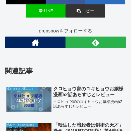
LINE
コピー
grensnowをフォローする
関連記事
クロヒョウ家のユキヒョウお嬢様
⑤クロヒョウ家のユキヒョウお嬢様
漫画52話あらすじとレビュー
クロヒョウ家のユキヒョウお嬢様漫画52
話あらすじとレビュー
「転生した暗殺者は剣術の天才」
Ⓚ転生した暗殺者は剣術の天才
漫画（SMARTOON版）第46話あ