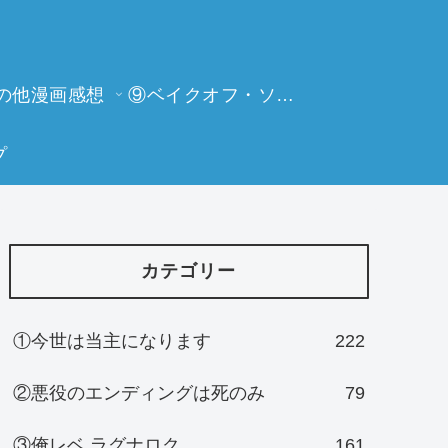
の他漫画感想
⑨ベイクオフ・ソーイングビー
プ
カテゴリー
①今世は当主になります
222
②悪役のエンディングは死のみ
79
③俺レベ ラグナロク
161