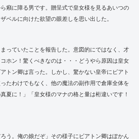
から癪に障る男です。贈呈式で皇女様を見るあいつの
イザベルに向けた欲望の眼差しを思い出した。
しまっていたことを報告した。意図的にではなく、才
「コホン！驚くべきなのは・・・どうやら原因は皇女
ビアトン卿は言った。しかし、驚かない皇帝にビアト
使ったわけでもなく、他の魔法の副作用で倉庫全体を
の真夏に！」「皇女様のマナの格と量は桁違いです！
だろう。俺の娘だぞ」その様子にビアトン卿はぽかん