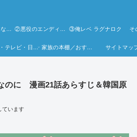
①今世は当主になります
②悪役のエンディングは死のみ
③俺レベ ラグナロク
そ
映画・テレビ・日常生活
家族の本棚／おすすめミュージアム
サイトマッ
なのに 漫画21話あらすじ＆韓国原
しています