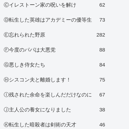
Ⓒイレストーン家の呪いを解け
62
Ⓓ転生した英雄はアカデミーの優等生
73
Ⓔ忘れられた野原
282
Ⓕ今度のパパは大悪党
88
Ⓖ悪しき侍女たち
84
Ⓗシスコン夫と離婚します！
75
Ⓘ残された余命を楽しんだだけなのに
67
Ⓙ主人公の養女になりました
38
Ⓚ転生した暗殺者は剣術の天才
46