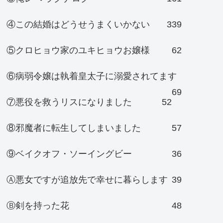
④この結婚はどうせうまくいかない
339
⑤クロヒョウ家のユキヒョウお嬢様
62
⑥病弱令嬢は執着皇太子に溺愛されてます
69
⑦悪役を救うリスになりました
52
⑧邪魔者に転生してしまいました
57
⑨ベイクオフ・ソーイングビー
36
Ⓐ悪女ですが追放先で幸せに暮らします
39
Ⓑ剣を持った花
48