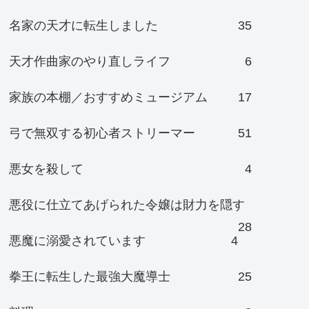
名家の天才に転生しました
35
天才作曲家のやり直しライフ
6
家族の本棚／おすすめミュージアム
17
弓で無双する初心者ストリーマー
51
悪女を殺して
4
悪役に仕立てあげられた令嬢は財力を隠す
28
悪魔に溺愛されています
4
拳王に転生した最強大魔導士
25