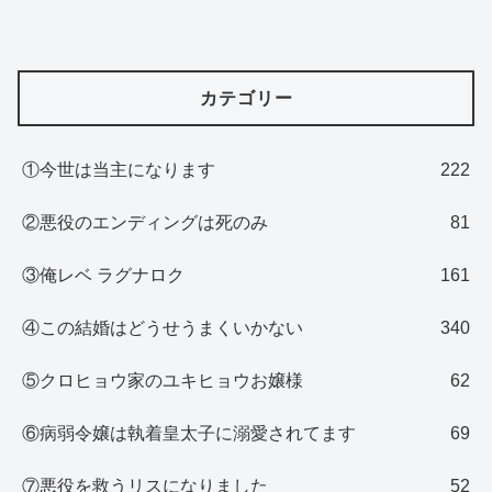
カテゴリー
①今世は当主になります
222
②悪役のエンディングは死のみ
81
③俺レベ ラグナロク
161
④この結婚はどうせうまくいかない
340
⑤クロヒョウ家のユキヒョウお嬢様
62
⑥病弱令嬢は執着皇太子に溺愛されてます
69
⑦悪役を救うリスになりました
52