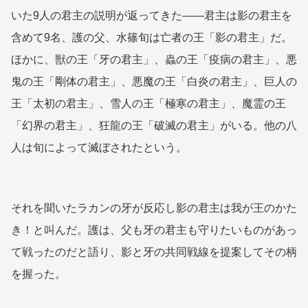
いた9人の君主の説明が返ってきた——君主は影の君主を
含めて9名、護の父、水篠旬は亡者の王「影の君主」だ。
ほかに、獣の王「牙の君主」、蟲の王「疫病の君主」、悪
鬼の王「剛体の君主」、悪魔の王「白炎の君主」、巨人の
王「太初の君主」、雪人の王「極寒の君主」、魔霊の王
「幻界の君主」、狂龍の王「破滅の君主」がいる。他の八
人は旬によって滅ぼされたという。
それを聞いたラカンの牙が反応し影の君主は我が王のかた
き！と叫んだ。護は、父も牙の君主も守りたいものがあっ
て戦ったのだと語り、影と牙の共同戦線を提案してその柄
を握った。