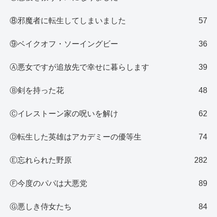
⑧邪魔者に転生してしまいました
57
⑨ベイクオフ・ソーイングビー
36
Ⓐ悪女ですが追放先で幸せに暮らします
39
Ⓑ剣を持った花
48
Ⓒイレストーン家の呪いを解け
62
Ⓓ転生した英雄はアカデミーの優等生
74
Ⓔ忘れられた野原
282
Ⓕ今度のパパは大悪党
89
Ⓖ悪しき侍女たち
84