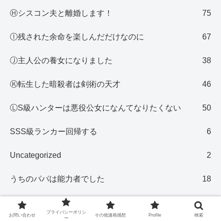
Ⓗシスコン夫と離婚します！
75
Ⓘ残された余命を楽しんだだけなのに
67
Ⓙ主人公の養女になりました
38
Ⓚ転生した暗殺者は剣術の天才
46
ⓁS級ハンターは悪役公女になんてなりたくない
50
SSS級ランカー回帰する
6
Uncategorized
2
うちのパパは能力者でした
18
その他漫画感想
1,848
プライバシーポリシ
お問い合わせ
その他漫画感想
Profile
検索
ー