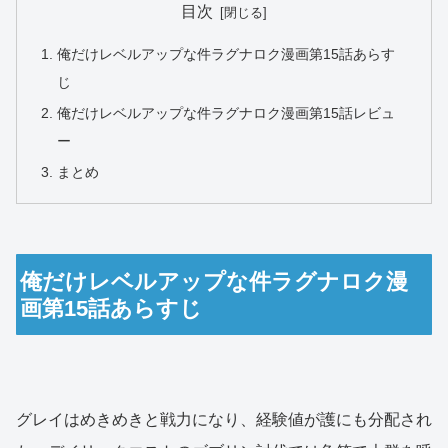
目次
俺だけレベルアップな件ラグナロク漫画第15話あらす
じ
俺だけレベルアップな件ラグナロク漫画第15話レビュ
ー
まとめ
俺だけレベルアップな件ラグナロク漫
画第15話あらすじ
グレイはめきめきと戦力になり、経験値が護にも分配され