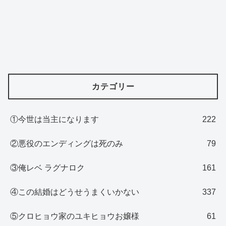
カテゴリー
①今世は当主になります
222
②悪役のエンディングは死のみ
79
③俺レベ ラグナロク
161
④この結婚はどうせうまくいかない
337
⑤クロヒョウ家のユキヒョウお嬢様
61