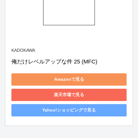
KADOKAWA
俺だけレベルアップな件 25 (MFC)
Amazonで見る
楽天市場で見る
Yahoo!ショッピングで見る