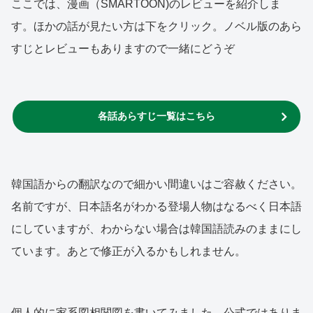
ここでは、漫画（SMARTOON)のレビューを紹介しま
す。ほかの話が見たい方は下をクリック。ノベル版のあら
すじとレビューもありますので一緒にどうぞ
各話あらすじ一覧はこちら
韓国語からの翻訳なので細かい間違いはご容赦ください。
名前ですが、日本語名がわかる登場人物はなるべく日本語
にしていますが、わからない場合は韓国語読みのままにし
ています。あとで修正が入るかもしれません。
個人的に家系図相関図を書いてみました。公式ではありま