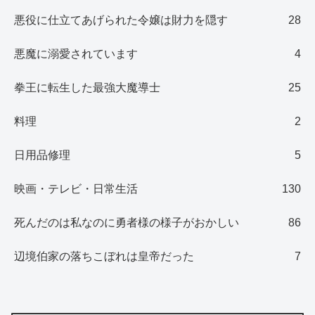
悪役に仕立てあげられた令嬢は財力を隠す
28
悪魔に溺愛されています
4
拳王に転生した最強大魔導士
25
料理
2
日用品修理
5
映画・テレビ・日常生活
130
死んだのは私なのに勇者様の様子がおかしい
86
辺境伯家の落ちこぼれは皇帝だった
7