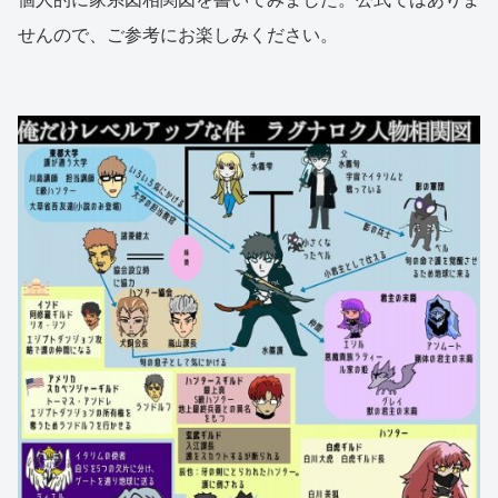
せんので、ご参考にお楽しみください。