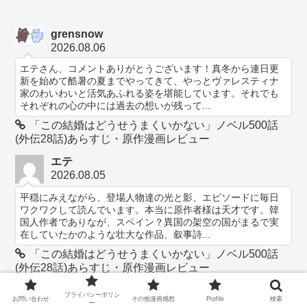
grensnow
2026.08.06
エテさん、コメントありがとうございます！真冬から連日更
新を始めて酷暑の夏までやってきて、やっとヴァレスティナ
家のわいわいと活気あふれる姿を堪能しています。それでも
それぞれの心の中には過去の想いが残って...
「この結婚はどうせうまくいかない」ノベル500話
(外伝28話)あらすじ・原作漫画レビュー
エテ
2026.08.05
平穏にみえながら、登場人物達の光と影、エピソードに毎日
ワクワクして読んでいます。本当に原作者様は天才です。韓
国人作者でありなが、スペイン？異国の架空の国がまるで実
在していたかのような壮大な作品、叙事詩...
「この結婚はどうせうまくいかない」ノベル500話
(外伝28話)あらすじ・原作漫画レビュー
grensnow
プライバシーポリシ
お問い合わせ
その他漫画感想
Profile
検索
2026.07.22
ー