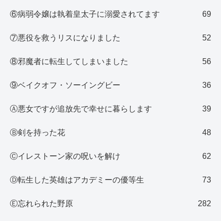
⑥病弱令嬢は執着皇太子に溺愛されてます
69
⑦悪役を救うリスになりました
52
⑧邪魔者に転生してしまいました
56
⑨ベイクオフ・ソーイングビー
36
Ⓐ悪女ですが追放先で幸せに暮らします
39
Ⓑ剣を持った花
48
Ⓒイレストーン家の呪いを解け
62
Ⓓ転生した英雄はアカデミーの優等生
73
Ⓔ忘れられた野原
282