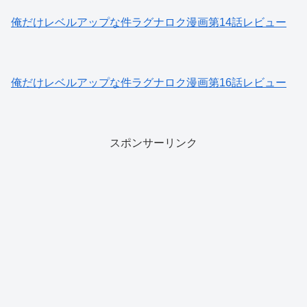
俺だけレベルアップな件ラグナロク漫画第14話レビュー
俺だけレベルアップな件ラグナロク漫画第16話レビュー
スポンサーリンク