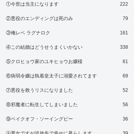
①今世は当主になります
222
②悪役のエンディングは死のみ
79
③俺レベ ラグナロク
161
④この結婚はどうせうまくいかない
338
⑤クロヒョウ家のユキヒョウお嬢様
61
⑥病弱令嬢は執着皇太子に溺愛されてます
69
⑦悪役を救うリスになりました
52
⑧邪魔者に転生してしまいました
56
⑨ベイクオフ・ソーイングビー
36
Ⓐ悪女ですが追放先で幸せに暮らします
39