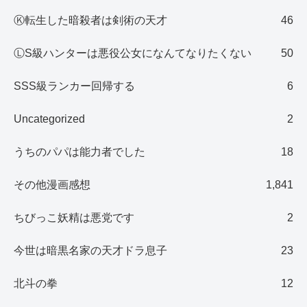
Ⓚ転生した暗殺者は剣術の天才
46
ⓁS級ハンターは悪役公女になんてなりたくない
50
SSS級ランカー回帰する
6
Uncategorized
2
うちのパパは能力者でした
18
その他漫画感想
1,841
ちびっこ妖精は悪党です
2
今世は暗黒名家の天才ドラ息子
23
北斗の拳
12