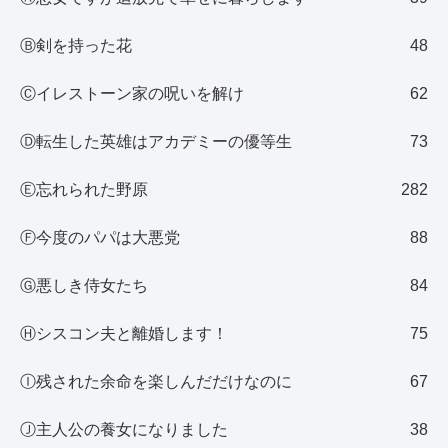
Ⓑ剣を持った花
48
Ⓒイレストーン家の呪いを解け
62
Ⓓ転生した英雄はアカデミーの優等生
73
Ⓔ忘れられた野原
282
Ⓕ今度のパパは大悪党
88
Ⓖ悪しき侍女たち
84
Ⓗシスコン夫と離婚します！
75
Ⓘ残された余命を楽しんだだけなのに
67
Ⓙ主人公の養女になりました
38