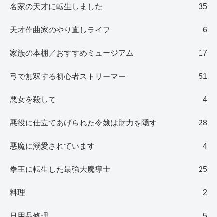
名家の天才に転生しました
35
天才作曲家のやり直しライフ
6
家族の本棚／おすすめミュージアム
17
弓で無双する初心者ストリーマー
51
悪女を殺して
4
悪役に仕立てあげられた令嬢は財力を隠す
28
悪魔に溺愛されています
4
拳王に転生した最強大魔導士
25
料理
2
日用品修理
5