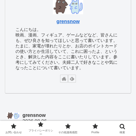
grensnow
こんにちは。
映画、漫画、フィギュア、ゲームなどなど、皆さんに
も、ぜひ良さを知ってほしいと思って書いています。
たまに、家電が壊れたりとか、お店のポイントカード
の使い方とか生活していて、これに困ったよ、という
とき、解決した内容をここに書いたりしています。参
考にしてみてください。夫婦二人で好きなことや気に
なったことについて書いています。
grensnow
2026.08.06
エテさん、コメントありがとうございます！真冬から連日更
プライバシーポリシ
お問い合わせ
その他漫画感想
Profile
検索
ー
新を始めて酷暑の夏までやってきて、やっとヴァレスティナ