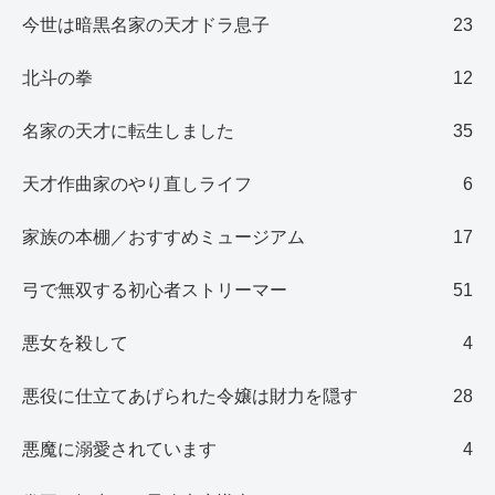
今世は暗黒名家の天才ドラ息子
23
北斗の拳
12
名家の天才に転生しました
35
天才作曲家のやり直しライフ
6
家族の本棚／おすすめミュージアム
17
弓で無双する初心者ストリーマー
51
悪女を殺して
4
悪役に仕立てあげられた令嬢は財力を隠す
28
悪魔に溺愛されています
4