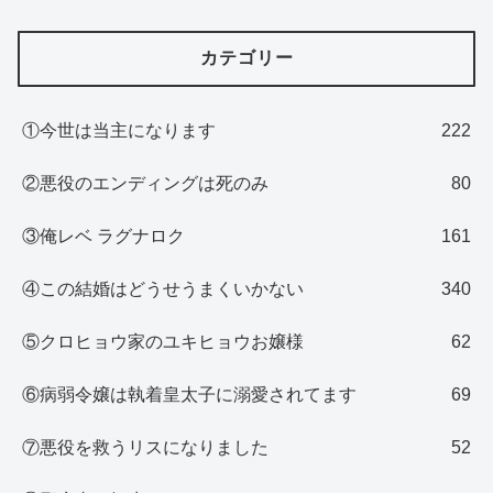
カテゴリー
①今世は当主になります
222
②悪役のエンディングは死のみ
80
③俺レベ ラグナロク
161
④この結婚はどうせうまくいかない
340
⑤クロヒョウ家のユキヒョウお嬢様
62
⑥病弱令嬢は執着皇太子に溺愛されてます
69
⑦悪役を救うリスになりました
52