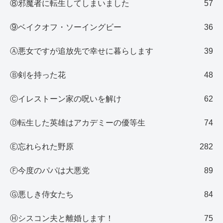
⑧邪魔者に転生してしまいました
57
⑨ベイクオフ・ソーイングビー
36
Ⓐ悪女ですが追放先で幸せに暮らします
39
Ⓑ剣を持った花
48
Ⓒイレストーン家の呪いを解け
62
Ⓓ転生した英雄はアカデミーの優等生
74
Ⓔ忘れられた野原
282
Ⓕ今度のパパは大悪党
89
Ⓖ悪しき侍女たち
84
Ⓗシスコン夫と離婚します！
75