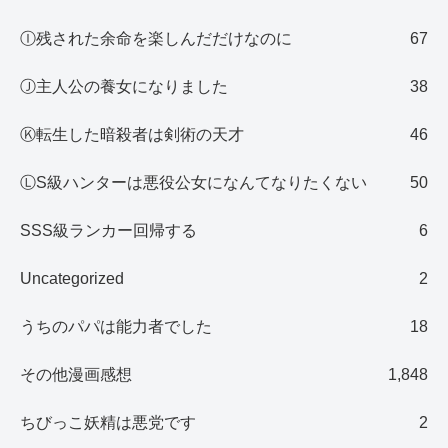
Ⓘ残された余命を楽しんだだけなのに
67
Ⓙ主人公の養女になりました
38
Ⓚ転生した暗殺者は剣術の天才
46
ⓁS級ハンターは悪役公女になんてなりたくない
50
SSS級ランカー回帰する
6
Uncategorized
2
うちのパパは能力者でした
18
その他漫画感想
1,848
ちびっこ妖精は悪党です
2