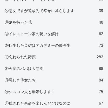
Ⓐ悪女ですが追放先で幸せに暮らします
39
Ⓑ剣を持った花
48
Ⓒイレストーン家の呪いを解け
62
Ⓓ転生した英雄はアカデミーの優等生
73
Ⓔ忘れられた野原
282
Ⓕ今度のパパは大悪党
88
Ⓖ悪しき侍女たち
84
Ⓗシスコン夫と離婚します！
75
Ⓘ残された余命を楽しんだだけなのに
67