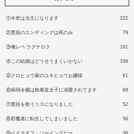
①今世は当主になります
222
②悪役のエンディングは死のみ
79
③俺レベ ラグナロク
161
④この結婚はどうせうまくいかない
336
⑤クロヒョウ家のユキヒョウお嬢様
61
⑥病弱令嬢は執着皇太子に溺愛されてます
68
⑦悪役を救うリスになりました
52
⑧邪魔者に転生してしまいました
56
⑨ベイクオフ・ソーイングビー
36