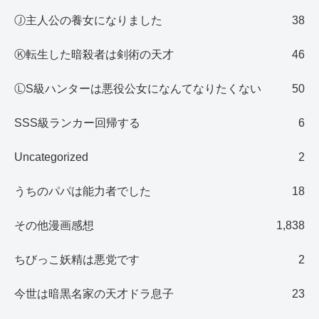
Ⓙ主人公の養女になりました
38
Ⓚ転生した暗殺者は剣術の天才
46
ⓁS級ハンターは悪役公女になんてなりたくない
50
SSS級ランカー回帰する
6
Uncategorized
2
うちのパパは能力者でした
18
その他漫画感想
1,838
ちびっこ妖精は悪党です
2
今世は暗黒名家の天才ドラ息子
23