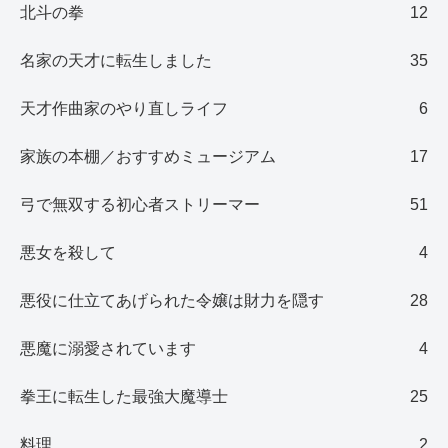
北斗の拳
12
名家の天才に転生しました
35
天才作曲家のやり直しライフ
6
家族の本棚／おすすめミュージアム
17
弓で無双する初心者ストリーマー
51
悪女を殺して
4
悪役に仕立てあげられた令嬢は財力を隠す
28
悪魔に溺愛されています
4
拳王に転生した最強大魔導士
25
料理
2