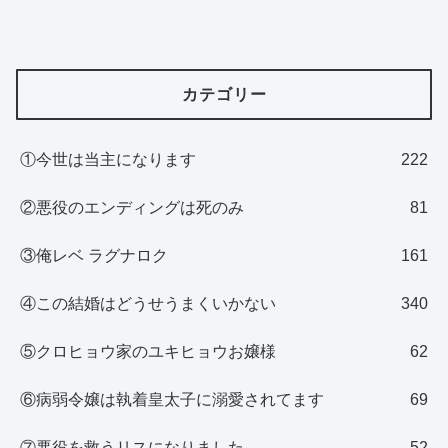
カテゴリー
①今世は当主になります
222
②悪役のエンディングは死のみ
81
③俺レベ ラグナロク
161
④この結婚はどうせうまくいかない
340
⑤クロヒョウ家のユキヒョウお嬢様
62
⑥病弱令嬢は執着皇太子に溺愛されてます
69
⑦悪役を救うリスになりました
52