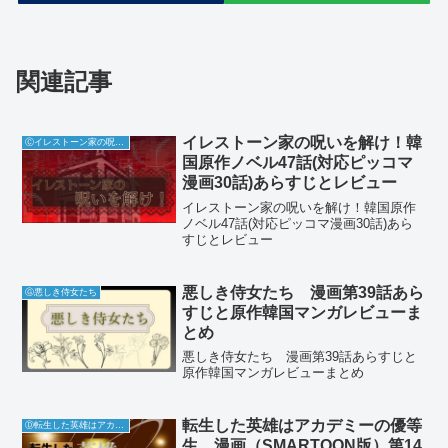
関連記事
イレストーン家の呪いを解け！韓
Ⓒイレストーン家の呪いを解け
国原作ノベル47話(対応ピッコマ
漫画30話)あらすじとレビュー
イレストーン家の呪いを解け！韓国原作
ノベル47話(対応ピッコマ漫画30話)あら
すじとレビュー
悪しき侍女たち 漫画第39話あら
Ⓖ悪しき侍女たち
すじと原作韓国マンガレビューま
とめ
悪しき侍女たち 漫画第39話あらすじと
原作韓国マンガレビューまとめ
転生した英雄はアカデミーの優等
Ⓓ転生した英雄はアカデミーの優等生
生 漫画（SMARTOON版）第14