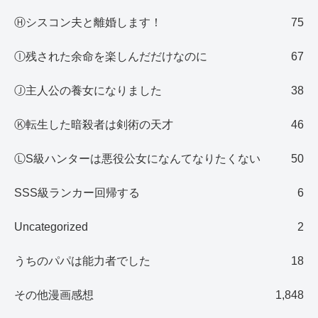
Ⓗシスコン夫と離婚します！
75
Ⓘ残された余命を楽しんだだけなのに
67
Ⓙ主人公の養女になりました
38
Ⓚ転生した暗殺者は剣術の天才
46
ⓁS級ハンターは悪役公女になんてなりたくない
50
SSS級ランカー回帰する
6
Uncategorized
2
うちのパパは能力者でした
18
その他漫画感想
1,848