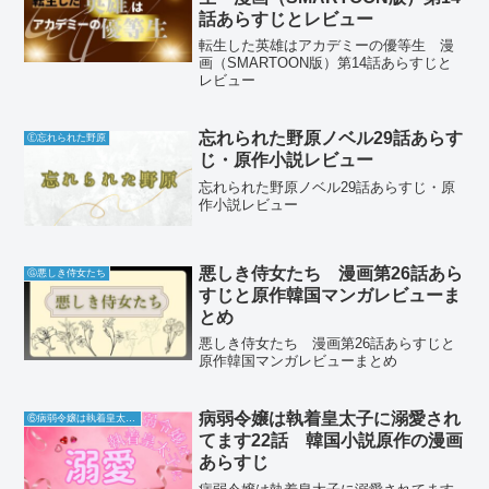
話あらすじとレビュー
転生した英雄はアカデミーの優等生 漫
画（SMARTOON版）第14話あらすじと
レビュー
忘れられた野原ノベル29話あらす
Ⓔ忘れられた野原
じ・原作小説レビュー
忘れられた野原ノベル29話あらすじ・原
作小説レビュー
悪しき侍女たち 漫画第26話あら
Ⓖ悪しき侍女たち
すじと原作韓国マンガレビューま
とめ
悪しき侍女たち 漫画第26話あらすじと
原作韓国マンガレビューまとめ
病弱令嬢は執着皇太子に溺愛され
⑥病弱令嬢は執着皇太子に溺愛されてます
てます22話 韓国小説原作の漫画
あらすじ