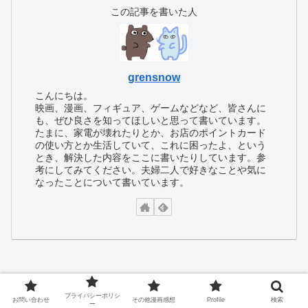
この記事を書いた人
grensnow
こんにちは。
映画、漫画、フィギュア、ゲームなどなど、皆さんに
も、ぜひ良さを知ってほしいと思って書いています。
たまに、家電が壊れたりとか、お店のポイントカード
の使い方とか生活していて、これに困ったよ、という
とき、解決した内容をここに書いたりしています。参
考にしてみてください。夫婦二人で好きなことや気に
なったことについて書いています。
grensnow
プライバシーポリシ
お問い合わせ
その他漫画感想
Profile
検索
2026.08.06
ー