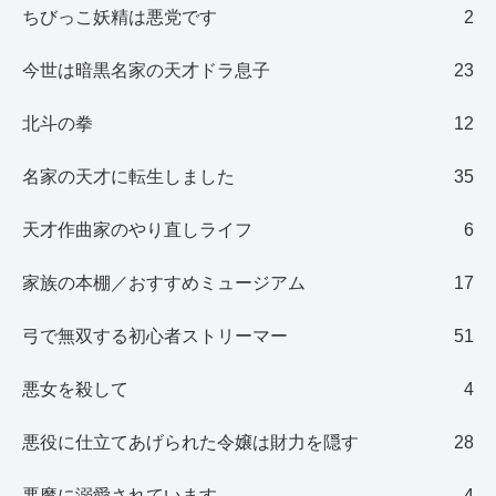
ちびっこ妖精は悪党です
2
今世は暗黒名家の天才ドラ息子
23
北斗の拳
12
名家の天才に転生しました
35
天才作曲家のやり直しライフ
6
家族の本棚／おすすめミュージアム
17
弓で無双する初心者ストリーマー
51
悪女を殺して
4
悪役に仕立てあげられた令嬢は財力を隠す
28
悪魔に溺愛されています
4