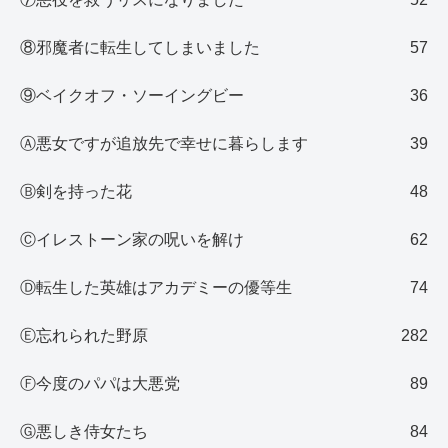
⑧邪魔者に転生してしまいました
57
⑨ベイクオフ・ソーイングビー
36
Ⓐ悪女ですが追放先で幸せに暮らします
39
Ⓑ剣を持った花
48
Ⓒイレストーン家の呪いを解け
62
Ⓓ転生した英雄はアカデミーの優等生
74
Ⓔ忘れられた野原
282
Ⓕ今度のパパは大悪党
89
Ⓖ悪しき侍女たち
84