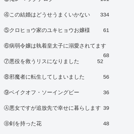
④この結婚はどうせうまくいかない
334
⑤クロヒョウ家のユキヒョウお嬢様
61
⑥病弱令嬢は執着皇太子に溺愛されてます
68
⑦悪役を救うリスになりました
52
⑧邪魔者に転生してしまいました
56
⑨ベイクオフ・ソーイングビー
36
Ⓐ悪女ですが追放先で幸せに暮らします
39
Ⓑ剣を持った花
48