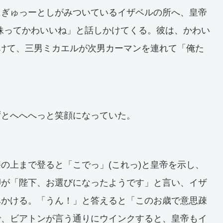
にぎゅっーとしがみついているイザベルの所へ、皇帝
妹ってかわいいね」と話しかけてくる。彼は、かわい
続けて、三男ミカエルが次男カーマンを連れて「俺た
ずとへへへっと笑顔になっていた。
の上まで登ると「こでっ」(これっ)と皇帝を示し、
卿が「陛下、お選びになったようです」と言い、イザ
みかける。「うん！」と答えると「このお歳で意思疎
で、ビアトンが言う通りにウインクすると、皇帝もイ