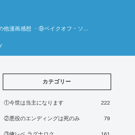
の他漫画感想
⑨ベイクオフ・ソーイングビー
プ
カテゴリー
①今世は当主になります
222
②悪役のエンディングは死のみ
79
③俺レベ ラグナロク
161