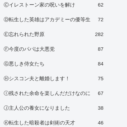
Ⓒイレストーン家の呪いを解け
62
Ⓓ転生した英雄はアカデミーの優等生
72
Ⓔ忘れられた野原
282
Ⓕ今度のパパは大悪党
87
Ⓖ悪しき侍女たち
84
Ⓗシスコン夫と離婚します！
75
Ⓘ残された余命を楽しんだだけなのに
67
Ⓙ主人公の養女になりました
38
Ⓚ転生した暗殺者は剣術の天才
46