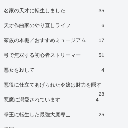
名家の天才に転生しました
35
天才作曲家のやり直しライフ
6
家族の本棚／おすすめミュージアム
17
弓で無双する初心者ストリーマー
51
悪女を殺して
4
悪役に仕立てあげられた令嬢は財力を隠す
28
悪魔に溺愛されています
4
拳王に転生した最強大魔導士
25