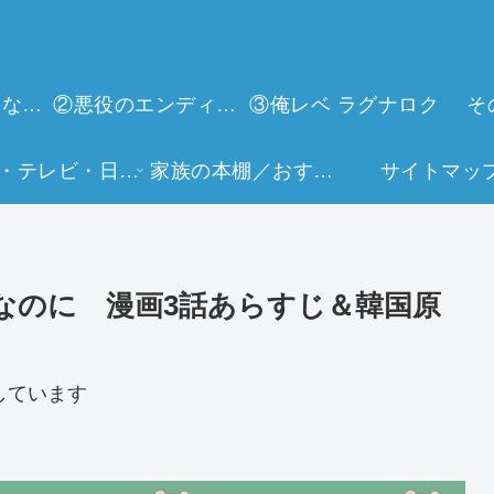
①今世は当主になります
②悪役のエンディングは死のみ
③俺レベ ラグナロク
そ
映画・テレビ・日常生活
家族の本棚／おすすめミュージアム
サイトマッ
なのに 漫画3話あらすじ＆韓国原
しています