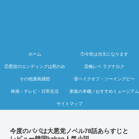
ホーム
①今世は当主になります
②悪役のエンディングは死のみ
③俺レベ ラグナロク
その他漫画感想
⑨ベイクオフ・ソーイングビー
映画・テレビ・日常生活
家族の本棚／おすすめミュージアム
サイトマップ
今度のパパは大悪党ノベル78話あらすじと
レビュー韓国kakao人気小説