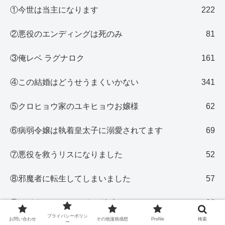
①今世は当主になります
222
②悪役のエンディングは死のみ
81
③俺レベ ラグナロク
161
④この結婚はどうせうまくいかない
341
⑤クロヒョウ家のユキヒョウお嬢様
62
⑥病弱令嬢は執着皇太子に溺愛されてます
69
⑦悪役を救うリスになりました
52
⑧邪魔者に転生してしまいました
57
⑨ベイクオフ・ソーイングビー
36
プライバシーポリシ
お問い合わせ
その他漫画感想
Profile
検索
ー