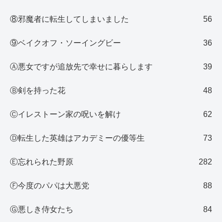
⑧邪魔者に転生してしまいました
56
⑨ベイクオフ・ソーイングビー
36
Ⓐ悪女ですが追放先で幸せに暮らします
39
Ⓑ剣を持った花
48
Ⓒイレストーン家の呪いを解け
62
Ⓓ転生した英雄はアカデミーの優等生
73
Ⓔ忘れられた野原
282
Ⓕ今度のパパは大悪党
88
Ⓖ悪しき侍女たち
84