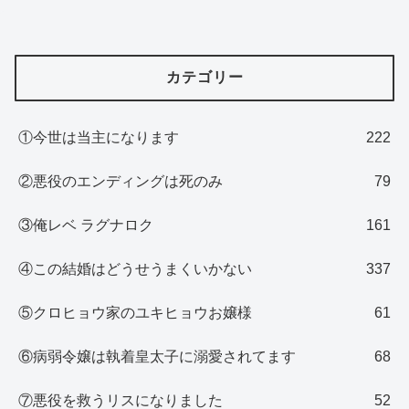
カテゴリー
①今世は当主になります
222
②悪役のエンディングは死のみ
79
③俺レベ ラグナロク
161
④この結婚はどうせうまくいかない
337
⑤クロヒョウ家のユキヒョウお嬢様
61
⑥病弱令嬢は執着皇太子に溺愛されてます
68
⑦悪役を救うリスになりました
52