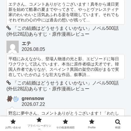
エテさん、コメントありがとうございます！真冬から連日更
新を始めて酷暑の夏までやってきて、やっとヴァレスティナ
家のわいわいと活気あふれる姿を堪能しています。それでも
それぞれの心の中には過去の想いが残って...
「この結婚はどうせうまくいかない」ノベル500話
(外伝28話)あらすじ・原作漫画レビュー
エテ
2026.08.05
平穏にみえながら、登場人物達の光と影、エピソードに毎日
ワクワクして読んでいます。本当に原作者様は天才です。韓
国人作者でありなが、スペイン？異国の架空の国がまるで実
在していたかのような壮大な作品、叙事詩...
「この結婚はどうせうまくいかない」ノベル500話
(外伝28話)あらすじ・原作漫画レビュー
grensnow
2026.07.22
野忘に夢中さん、コメントありがとうございます！「わたし
の感想」を読んでいただけて、読んだ所感までいただけるな
んて、思いもよらないことでとても嬉しかったです。原作を
プライバシーポリシ
お問い合わせ
その他漫画感想
Profile
検索
より楽しんでいただけるというのも本当に...
ー