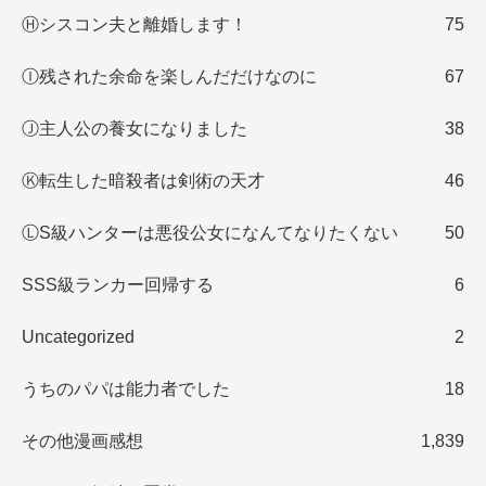
Ⓗシスコン夫と離婚します！
75
Ⓘ残された余命を楽しんだだけなのに
67
Ⓙ主人公の養女になりました
38
Ⓚ転生した暗殺者は剣術の天才
46
ⓁS級ハンターは悪役公女になんてなりたくない
50
SSS級ランカー回帰する
6
Uncategorized
2
うちのパパは能力者でした
18
その他漫画感想
1,839