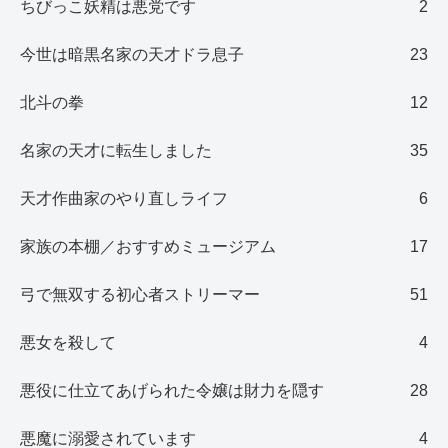
ちびっこ妖精は悪党です
2
今世は暗黒名家の天才ドラ息子
23
北斗の拳
12
名家の天才に転生しました
35
天才作曲家のやり直しライフ
6
家族の本棚／おすすめミュージアム
17
弓で無双する初心者ストリーマー
51
悪女を殺して
4
悪役に仕立てあげられた令嬢は財力を隠す
28
悪魔に溺愛されています
4