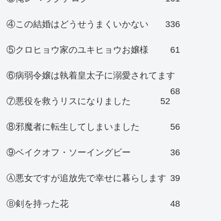
④この結婚はどうせうまくいかない
336
⑤クロヒョウ家のユキヒョウお嬢様
61
⑥病弱令嬢は執着皇太子に溺愛されてます
68
⑦悪役を救うリスになりました
52
⑧邪魔者に転生してしまいました
56
⑨ベイクオフ・ソーイングビー
36
Ⓐ悪女ですが追放先で幸せに暮らします
39
Ⓑ剣を持った花
48