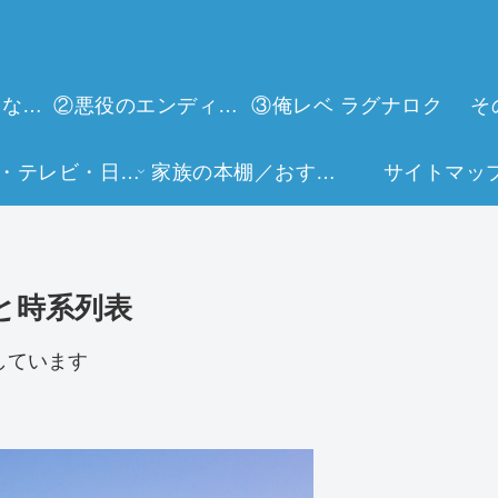
①今世は当主になります
②悪役のエンディングは死のみ
③俺レベ ラグナロク
そ
映画・テレビ・日常生活
家族の本棚／おすすめミュージアム
サイトマッ
と時系列表
しています