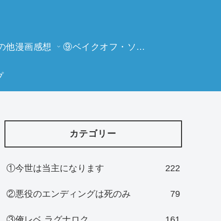
の他漫画感想
⑨ベイクオフ・ソーイングビー
プ
カテゴリー
①今世は当主になります
222
②悪役のエンディングは死のみ
79
③俺レベ ラグナロク
161