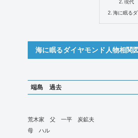
現代
海に眠るダ
海に眠るダイヤモンド人物相関
端島 過去
荒木家 父 一平 炭鉱夫
母 ハル