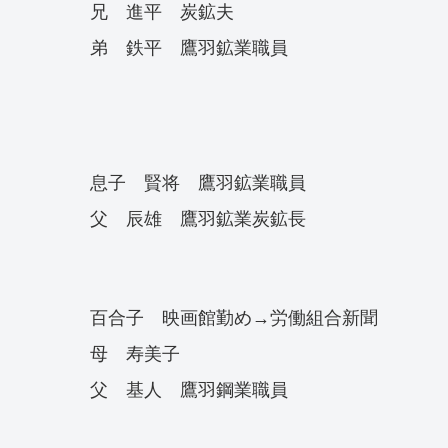
兄 進平 炭鉱夫
弟 鉄平 鷹羽鉱業職員
息子 賢将 鷹羽鉱業職員
父 辰雄 鷹羽鉱業炭鉱長
百合子 映画館勤め→労働組合新聞
母 寿美子
父 基人 鷹羽鋼業職員