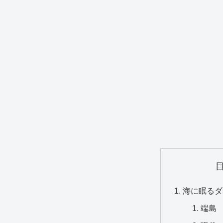
海に眠るダ
端島