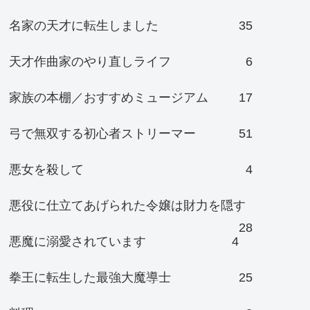
名家の天才に転生しました
35
天才作曲家のやり直しライフ
6
家族の本棚／おすすめミュージアム
17
弓で無双する初心者ストリーマー
51
悪女を殺して
4
悪役に仕立てあげられた令嬢は財力を隠す
28
悪魔に溺愛されています
4
拳王に転生した最強大魔導士
25