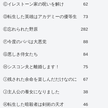
Ⓒイレストーン家の呪いを解け
62
Ⓓ転生した英雄はアカデミーの優等生
73
Ⓔ忘れられた野原
282
Ⓕ今度のパパは大悪党
88
Ⓖ悪しき侍女たち
84
Ⓗシスコン夫と離婚します！
75
Ⓘ残された余命を楽しんだだけなのに
67
Ⓙ主人公の養女になりました
38
Ⓚ転生した暗殺者は剣術の天才
46