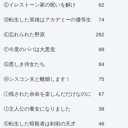
Ⓒイレストーン家の呪いを解け
62
Ⓓ転生した英雄はアカデミーの優等生
74
Ⓔ忘れられた野原
282
Ⓕ今度のパパは大悪党
88
Ⓖ悪しき侍女たち
84
Ⓗシスコン夫と離婚します！
75
Ⓘ残された余命を楽しんだだけなのに
67
Ⓙ主人公の養女になりました
38
Ⓚ転生した暗殺者は剣術の天才
46