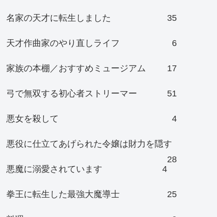
名家の天才に転生しました
35
天才作曲家のやり直しライフ
6
家族の本棚／おすすめミュージアム
17
弓で無双する初心者ストリーマー
51
悪女を殺して
4
悪役に仕立てあげられた令嬢は財力を隠す
28
悪魔に溺愛されています
4
拳王に転生した最強大魔導士
25