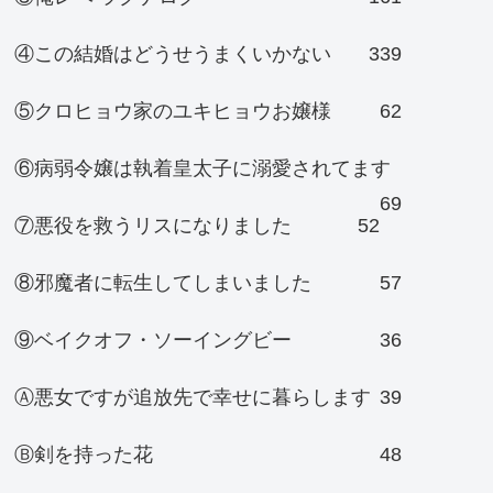
④この結婚はどうせうまくいかない
339
⑤クロヒョウ家のユキヒョウお嬢様
62
⑥病弱令嬢は執着皇太子に溺愛されてます
69
⑦悪役を救うリスになりました
52
⑧邪魔者に転生してしまいました
57
⑨ベイクオフ・ソーイングビー
36
Ⓐ悪女ですが追放先で幸せに暮らします
39
Ⓑ剣を持った花
48