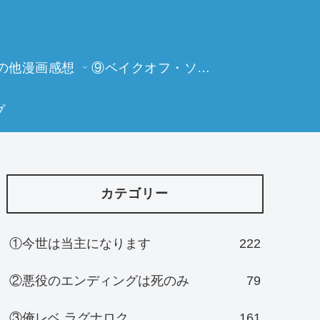
の他漫画感想
⑨ベイクオフ・ソーイングビー
プ
カテゴリー
①今世は当主になります
222
②悪役のエンディングは死のみ
79
③俺レベ ラグナロク
161