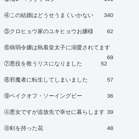
④この結婚はどうせうまくいかない
340
⑤クロヒョウ家のユキヒョウお嬢様
62
⑥病弱令嬢は執着皇太子に溺愛されてます
69
⑦悪役を救うリスになりました
52
⑧邪魔者に転生してしまいました
57
⑨ベイクオフ・ソーイングビー
36
Ⓐ悪女ですが追放先で幸せに暮らします
39
Ⓑ剣を持った花
48