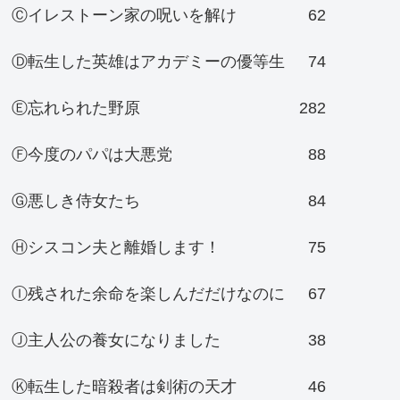
Ⓒイレストーン家の呪いを解け
62
Ⓓ転生した英雄はアカデミーの優等生
74
Ⓔ忘れられた野原
282
Ⓕ今度のパパは大悪党
88
Ⓖ悪しき侍女たち
84
Ⓗシスコン夫と離婚します！
75
Ⓘ残された余命を楽しんだだけなのに
67
Ⓙ主人公の養女になりました
38
Ⓚ転生した暗殺者は剣術の天才
46