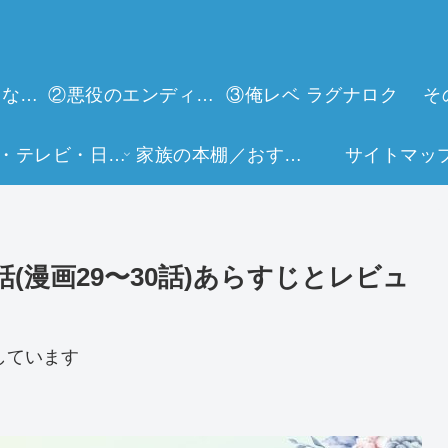
①今世は当主になります
②悪役のエンディングは死のみ
③俺レベ ラグナロク
そ
映画・テレビ・日常生活
家族の本棚／おすすめミュージアム
サイトマッ
(漫画29〜30話)あらすじとレビュ
しています