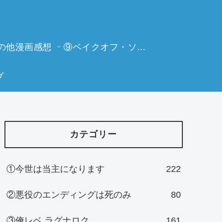
の他漫画感想
⑨ベイクオフ・ソーイングビー
プ
カテゴリー
①今世は当主になります
222
②悪役のエンディングは死のみ
80
③俺レベ ラグナロク
161