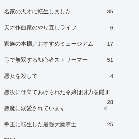
名家の天才に転生しました
35
天才作曲家のやり直しライフ
6
家族の本棚／おすすめミュージアム
17
弓で無双する初心者ストリーマー
51
悪女を殺して
4
悪役に仕立てあげられた令嬢は財力を隠す
28
悪魔に溺愛されています
4
拳王に転生した最強大魔導士
25