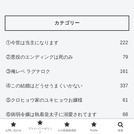
カテゴリー
①今世は当主になります
222
②悪役のエンディングは死のみ
79
③俺レベ ラグナロク
161
④この結婚はどうせうまくいかない
337
⑤クロヒョウ家のユキヒョウお嬢様
61
⑥病弱令嬢は執着皇太子に溺愛されてます
68
⑦悪役を救うリスになりました
52
プライバシーポリシ
お問い合わせ
その他漫画感想
Profile
検索
ー