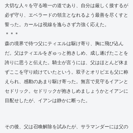
大切な人々を守る唯一の道であり、自分は厳しく接するが
必ず守り、エベラードの領主となれるよう最善を尽くすと
誓った。カールは視線を逸らさず力強く応えた。
＊＊＊
森の境界で待つ父にティエルは駆け寄り、胸に飛び込ん
だ。父はティエルをぎゅっと抱きしめ、成し遂げたことを
誇りに思うと伝えた。騎士が言うには、父はほとんど休ま
ずここを守り続けていたという。双子とオリビエも父に称
えられ、感動のあまり駆け寄った。無言で見守るイアンと
セドリック。セドリックが抱きしめましょうかとイアンに
目配せしたが、イアンは静かに断った。
その後、父は召喚解除を試みたが、サラマンダーには父の