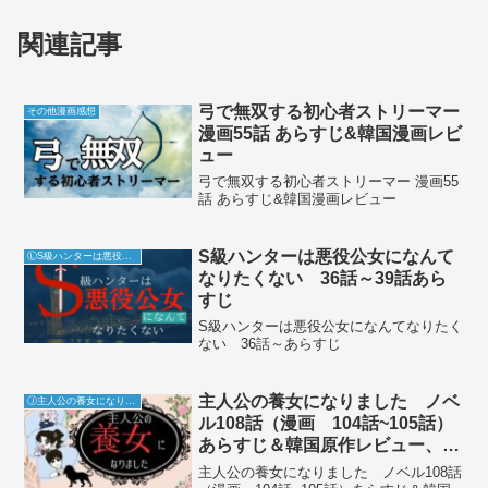
関連記事
弓で無双する初心者ストリーマー
その他漫画感想
漫画55話 あらすじ&韓国漫画レビ
ュー
弓で無双する初心者ストリーマー 漫画55
話 あらすじ&韓国漫画レビュー
S級ハンターは悪役公女になんて
ⓁS級ハンターは悪役公女になんてなりたくない
なりたくない 36話～39話あら
すじ
S級ハンターは悪役公女になんてなりたく
ない 36話～あらすじ
主人公の養女になりました ノベ
Ⓙ主人公の養女になりました
ル108話（漫画 104話~105話）
あらすじ＆韓国原作レビュー、感
想
主人公の養女になりました ノベル108話