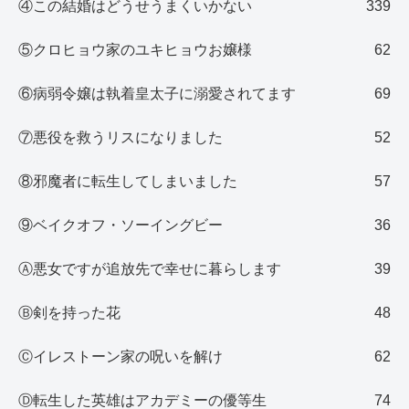
④この結婚はどうせうまくいかない
339
⑤クロヒョウ家のユキヒョウお嬢様
62
⑥病弱令嬢は執着皇太子に溺愛されてます
69
⑦悪役を救うリスになりました
52
⑧邪魔者に転生してしまいました
57
⑨ベイクオフ・ソーイングビー
36
Ⓐ悪女ですが追放先で幸せに暮らします
39
Ⓑ剣を持った花
48
Ⓒイレストーン家の呪いを解け
62
Ⓓ転生した英雄はアカデミーの優等生
74