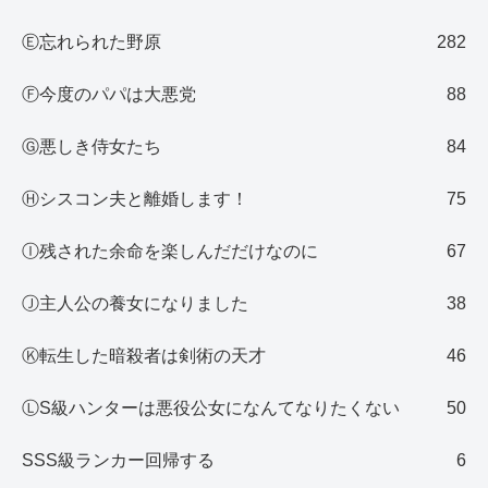
Ⓔ忘れられた野原
282
Ⓕ今度のパパは大悪党
88
Ⓖ悪しき侍女たち
84
Ⓗシスコン夫と離婚します！
75
Ⓘ残された余命を楽しんだだけなのに
67
Ⓙ主人公の養女になりました
38
Ⓚ転生した暗殺者は剣術の天才
46
ⓁS級ハンターは悪役公女になんてなりたくない
50
SSS級ランカー回帰する
6