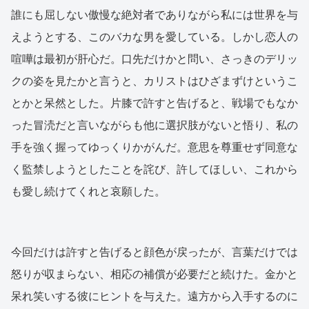
誰にも屈しない傲慢な絶対者でありながら私には世界を与
えようとする、このバカな男を愛している。しかし恋人の
喧嘩は最初が肝心だ。口先だけかと問い、さっきのデリッ
クの姿を見たかと言うと、カリストはひざまずけというこ
とかと呆然とした。片膝で許すと告げると、戦場でもなか
った冒涜だと言いながらも他に選択肢がないと悟り、私の
手を強く握ってゆっくりかがんだ。意思を尊重せず同意な
く監禁しようとしたことを詫び、許してほしい、これから
も愛し続けてくれと哀願した。
今回だけは許すと告げると顔色が戻ったが、言葉だけでは
怒りが収まらない、相応の補償が必要だと続けた。金かと
呆れ笑いする彼にヒントを与えた。遠方から入手するのに