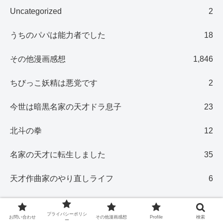
Uncategorized
2
うちのパパは能力者でした
18
その他漫画感想
1,846
ちびっこ妖精は悪党です
2
今世は暗黒名家の天才ドラ息子
23
北斗の拳
12
名家の天才に転生しました
35
天才作曲家のやり直しライフ
6
家族の本棚／おすすめミュージアム
17
プライバシーポリシ
お問い合わせ
その他漫画感想
Profile
検索
ー