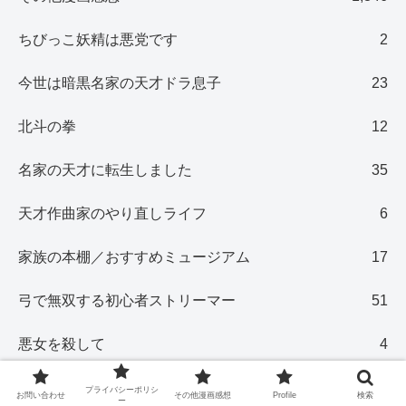
ちびっこ妖精は悪党です
2
今世は暗黒名家の天才ドラ息子
23
北斗の拳
12
名家の天才に転生しました
35
天才作曲家のやり直しライフ
6
家族の本棚／おすすめミュージアム
17
弓で無双する初心者ストリーマー
51
悪女を殺して
4
悪役に仕立てあげられた令嬢は財力を隠す
28
プライバシーポリシ
お問い合わせ
その他漫画感想
Profile
検索
ー