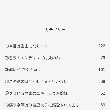
カテゴリー
①今世は当主になります
222
②悪役のエンディングは死のみ
79
③俺レベ ラグナロク
161
④この結婚はどうせうまくいかない
339
⑤クロヒョウ家のユキヒョウお嬢様
62
⑥病弱令嬢は執着皇太子に溺愛されてます
69