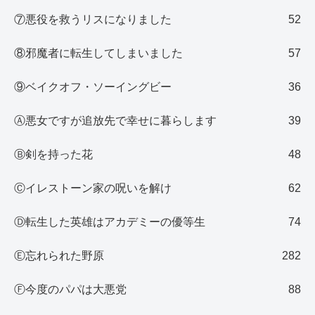
⑦悪役を救うリスになりました
52
⑧邪魔者に転生してしまいました
57
⑨ベイクオフ・ソーイングビー
36
Ⓐ悪女ですが追放先で幸せに暮らします
39
Ⓑ剣を持った花
48
Ⓒイレストーン家の呪いを解け
62
Ⓓ転生した英雄はアカデミーの優等生
74
Ⓔ忘れられた野原
282
Ⓕ今度のパパは大悪党
88