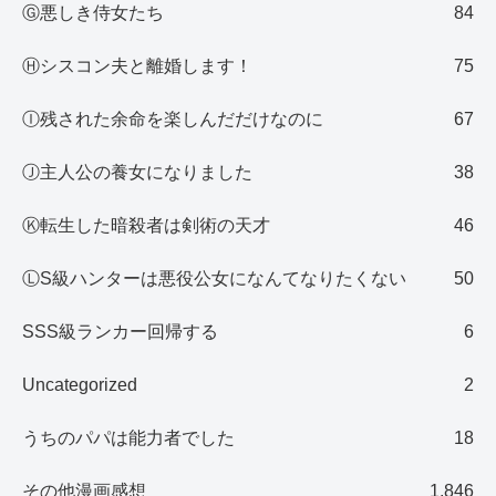
Ⓖ悪しき侍女たち
84
Ⓗシスコン夫と離婚します！
75
Ⓘ残された余命を楽しんだだけなのに
67
Ⓙ主人公の養女になりました
38
Ⓚ転生した暗殺者は剣術の天才
46
ⓁS級ハンターは悪役公女になんてなりたくない
50
SSS級ランカー回帰する
6
Uncategorized
2
うちのパパは能力者でした
18
その他漫画感想
1,846