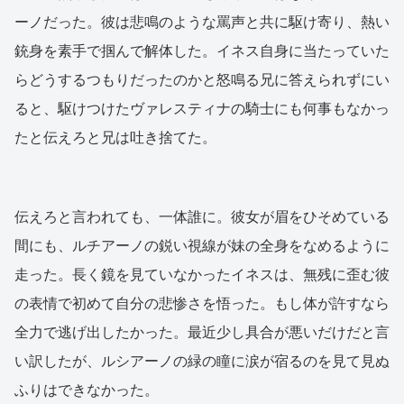
ーノだった。彼は悲鳴のような罵声と共に駆け寄り、熱い
銃身を素手で掴んで解体した。イネス自身に当たっていた
らどうするつもりだったのかと怒鳴る兄に答えられずにい
ると、駆けつけたヴァレスティナの騎士にも何事もなかっ
たと伝えろと兄は吐き捨てた。
伝えろと言われても、一体誰に。彼女が眉をひそめている
間にも、ルチアーノの鋭い視線が妹の全身をなめるように
走った。長く鏡を見ていなかったイネスは、無残に歪む彼
の表情で初めて自分の悲惨さを悟った。もし体が許すなら
全力で逃げ出したかった。最近少し具合が悪いだけだと言
い訳したが、ルシアーノの緑の瞳に涙が宿るのを見て見ぬ
ふりはできなかった。