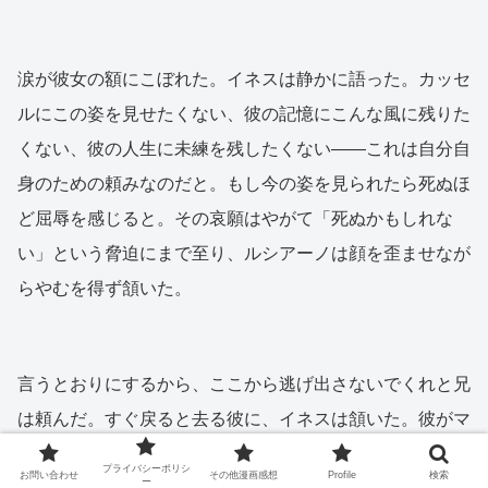
涙が彼女の額にこぼれた。イネスは静かに語った。カッセ
ルにこの姿を見せたくない、彼の記憶にこんな風に残りた
くない、彼の人生に未練を残したくない——これは自分自
身のための頼みなのだと。もし今の姿を見られたら死ぬほ
ど屈辱を感じると。その哀願はやがて「死ぬかもしれな
い」という脅迫にまで至り、ルシアーノは顔を歪ませなが
らやむを得ず頷いた。
言うとおりにするから、ここから逃げ出さないでくれと兄
は頼んだ。すぐ戻ると去る彼に、イネスは頷いた。彼がマ
ルベーリャに到着してから、優に半日は過ぎた頃だった。
プライバシーポリシ
お問い合わせ
その他漫画感想
Profile
検索
ー