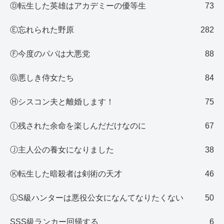
Ⓓ転生した英雄はアカデミーの優等生
73
Ⓔ忘れられた野原
282
Ⓕ今度のパパは大悪党
88
Ⓖ悪しき侍女たち
84
Ⓗシスコン夫と離婚します！
75
Ⓘ残された余命を楽しんだだけなのに
67
Ⓙ主人公の養女になりました
38
Ⓚ転生した暗殺者は剣術の天才
46
ⓁS級ハンターは悪役公女になんてなりたくない
50
SSS級ランカー回帰する
6