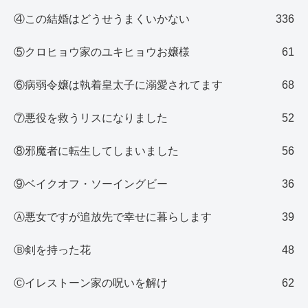
④この結婚はどうせうまくいかない
336
⑤クロヒョウ家のユキヒョウお嬢様
61
⑥病弱令嬢は執着皇太子に溺愛されてます
68
⑦悪役を救うリスになりました
52
⑧邪魔者に転生してしまいました
56
⑨ベイクオフ・ソーイングビー
36
Ⓐ悪女ですが追放先で幸せに暮らします
39
Ⓑ剣を持った花
48
Ⓒイレストーン家の呪いを解け
62