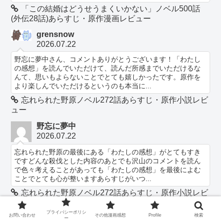
「この結婚はどうせうまくいかない」ノベル500話
(外伝28話)あらすじ・原作漫画レビュー
grensnow
2026.07.22
野忘に夢中さん、コメントありがとうございます！「わたし
の感想」を読んでいただけて、読んだ所感までいただけるな
んて、思いもよらないことでとても嬉しかったです。原作を
より楽しんでいただけるというのも本当に...
忘れられた野原ノベル272話あらすじ・原作小説レビ
ュー
野忘に夢中
2026.07.22
忘れられた野原の最後にある「わたしの感想」がとてもすき
ですどんな殺伐とした内容のあとでも沢山のコメントを読ん
で色々考えることがあっても「わたしの感想」を最後によむ
ことでとても心が整いますあらすじがいつ...
忘れられた野原ノベル272話あらすじ・原作小説レビ
ュー
プライバシーポリシ
お問い合わせ
その他漫画感想
Profile
検索
grensnow
ー