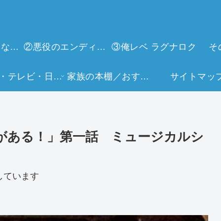
①今世は当主になります
②悪役のエンディングは死のみ
③俺レベ ラグナロク
そ
映画・テレビ・日常生活
家族の本棚／おすすめミュージアム
サイトマッ
がある！」第一話 ミュージカルシ
しています