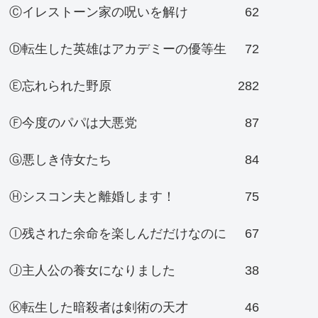
Ⓒイレストーン家の呪いを解け
62
Ⓓ転生した英雄はアカデミーの優等生
72
Ⓔ忘れられた野原
282
Ⓕ今度のパパは大悪党
87
Ⓖ悪しき侍女たち
84
Ⓗシスコン夫と離婚します！
75
Ⓘ残された余命を楽しんだだけなのに
67
Ⓙ主人公の養女になりました
38
Ⓚ転生した暗殺者は剣術の天才
46