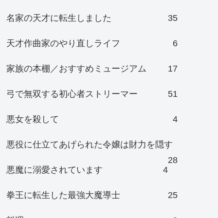
名家の天才に転生しました
35
天才作曲家のやり直しライフ
6
家族の本棚／おすすめミュージアム
17
弓で無双する初心者ストリーマー
51
悪女を殺して
4
悪役に仕立てあげられた令嬢は財力を隠す
28
悪魔に溺愛されています
4
拳王に転生した最強大魔導士
25