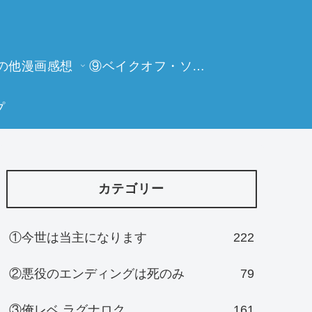
の他漫画感想
⑨ベイクオフ・ソーイングビー
プ
カテゴリー
①今世は当主になります
222
②悪役のエンディングは死のみ
79
③俺レベ ラグナロク
161