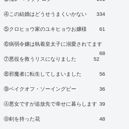
④この結婚はどうせうまくいかない
334
⑤クロヒョウ家のユキヒョウお嬢様
61
⑥病弱令嬢は執着皇太子に溺愛されてます
68
⑦悪役を救うリスになりました
52
⑧邪魔者に転生してしまいました
56
⑨ベイクオフ・ソーイングビー
36
Ⓐ悪女ですが追放先で幸せに暮らします
39
Ⓑ剣を持った花
48