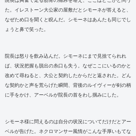
院長は興奮で走る肋骨の痛みを堪え、ここはどこかと問う
た。イレストーン大公家の屋敷だとシモーネが答えると、
なぜため口を聞くと睨んだ。シモーネはあんたも同じでし
ょうと鼻で笑った。
院長は怒りを飲み込んだ。シモーネにまで見捨てられれ
ば、状況把握も脱出の糸口も失う。なぜここにいるのかと
改めて尋ねると、大公と契約したからだと返された。どん
な契約かと声を荒らげた瞬間、背後のルイヴィーが剣の柄
に手をかけ、アーベルが院長の首をわし掴みにした。
シモーネ様に問えるのは自分の状況についてだけだとアー
ベルが告げた。ネクロマンサー風情がこんな手厚いもてな