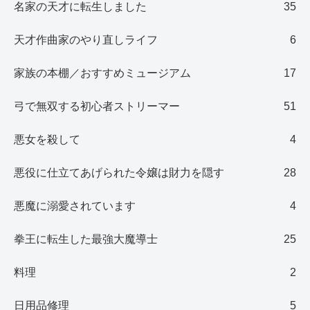
名家の天才に転生しました
35
天才作曲家のやり直しライフ
6
家族の本棚／おすすめミュージアム
17
弓で無双する初心者ストリーマー
51
悪女を殺して
4
悪役に仕立てあげられた令嬢は財力を隠す
28
悪魔に溺愛されています
4
拳王に転生した最強大魔導士
25
料理
2
日用品修理
5