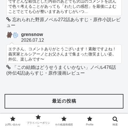
ですどんな殺伐とした内容のあとでも沢山のコメントを読ん
で色々考えることがあっても「わたしの感想」を最後によむ
ことでとても心が整いますあらすじがいつ...
忘れられた野原ノベル272話あらすじ・原作小説レビ
ュー
grensnow
2026.07.12
エテさん、コメントありがとうございます！素敵ですよね！
義実家とルシアーノとお父さんまで集まった微笑ましい姿。
外伝、楽しみです〜
「この結婚はどうせうまくいかない」ノベル476話
(外伝4話)あらすじ・原作漫画レビュー
最近の投稿
「この結婚はどうせうまくいかない」ノベル502話(外伝
プライバシーポリシ
お問い合わせ
その他漫画感想
Profile
検索
ー
30話)あらすじ・原作漫画レビュー