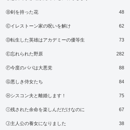
Ⓑ剣を持った花
48
Ⓒイレストーン家の呪いを解け
62
Ⓓ転生した英雄はアカデミーの優等生
73
Ⓔ忘れられた野原
282
Ⓕ今度のパパは大悪党
88
Ⓖ悪しき侍女たち
84
Ⓗシスコン夫と離婚します！
75
Ⓘ残された余命を楽しんだだけなのに
67
Ⓙ主人公の養女になりました
38