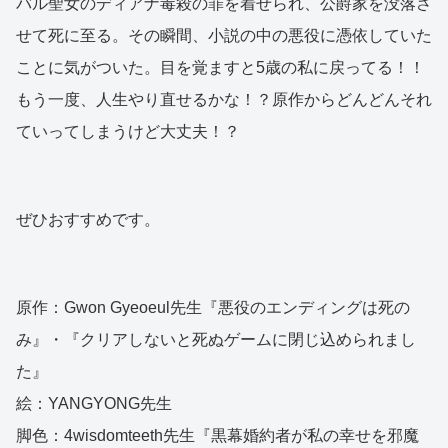
バル聖女のディアナ毒殺の罪を着せられ、公爵家を没落さ
せて死に至る。その瞬間、小説の中の悪役に憑依していた
ことに気がついた。目を覚ますと5歳の私に戻ってる！！
もう一度、人生やり直せるかな！？原作からどんどんそれ
ていってしまうけど大丈夫！？
ぜひおすすめです。
原作：Gwon Gyeoeul先生『悪役のエンディングは死の
み』・『クリアしないと死ぬゲームに閉じ込められまし
た』
絵：YANGYONG先生
脚色：4wisdomteeth先生『黒幕婚約者が私の幸せを邪魔