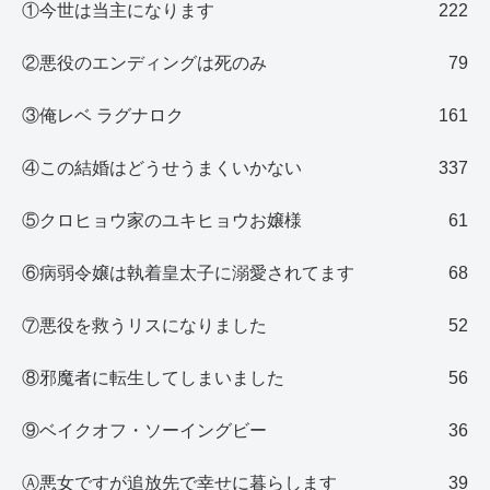
①今世は当主になります
222
②悪役のエンディングは死のみ
79
③俺レベ ラグナロク
161
④この結婚はどうせうまくいかない
337
⑤クロヒョウ家のユキヒョウお嬢様
61
⑥病弱令嬢は執着皇太子に溺愛されてます
68
⑦悪役を救うリスになりました
52
⑧邪魔者に転生してしまいました
56
⑨ベイクオフ・ソーイングビー
36
Ⓐ悪女ですが追放先で幸せに暮らします
39