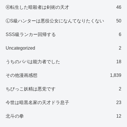
Ⓚ転生した暗殺者は剣術の天才
46
ⓁS級ハンターは悪役公女になんてなりたくない
50
SSS級ランカー回帰する
6
Uncategorized
2
うちのパパは能力者でした
18
その他漫画感想
1,839
ちびっこ妖精は悪党です
2
今世は暗黒名家の天才ドラ息子
23
北斗の拳
12