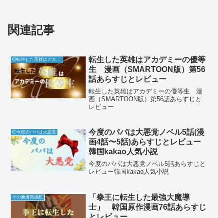
関連記事
転生した英雄はアカデミーの優等
Ⓓ転生した英雄はアカデミーの優等生
生 漫画（SMARTOON版）第56
話あらすじとレビュー
転生した英雄はアカデミーの優等生 漫
画（SMARTOON版）第56話あらすじと
レビュー
今度のパパは大悪党ノベル5話(漫
Ⓕ今度のパパは大悪党
画4話〜5話)あらすじとレビュー
韓国kakao人気小説
今度のパパは大悪党ノベル5話あらすじと
レビュー韓国kakao人気小説
「拳王に転生した最強大魔導
その他漫画感想
士」 韓国原作漫画76話あらすじ
とレビュー