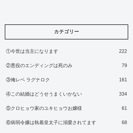
カテゴリー
①今世は当主になります
222
②悪役のエンディングは死のみ
79
③俺レベ ラグナロク
161
④この結婚はどうせうまくいかない
334
⑤クロヒョウ家のユキヒョウお嬢様
61
⑥病弱令嬢は執着皇太子に溺愛されてます
68