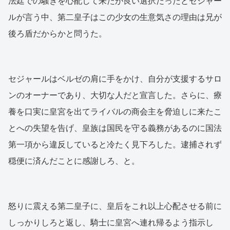
法廷での騒ぎを心配して来たが良い選択だったとセジャー
ルが言う中、第二皇子はこの少女の生意気さの理由は兄が
後ろ盾だからかと問うた。
セジャールはベルゼの肩に手をかけ、自分が支援するサロ
ンのオーナーであり、大切な人だと宣言した。さらに、療
養を口実に皇宮を出てライバルの商会主を脅迫しに来たこ
とへの失望を告げ、皇族は国民を守る義務があるのに国法
第一項から違反していると冷たく見下ろした。逮捕されず
穏便に済んだことに感謝しろ、と。
怒りに震える第二皇子に、皇后をこれ以上心配させる前に
しっかりしろと返し、騎士に皇宮へ連れ帰るよう指示し