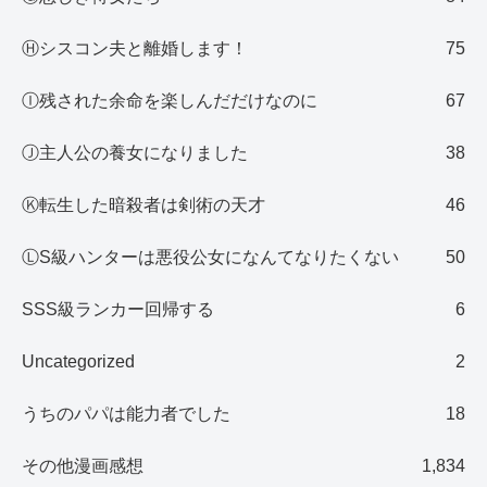
Ⓗシスコン夫と離婚します！
75
Ⓘ残された余命を楽しんだだけなのに
67
Ⓙ主人公の養女になりました
38
Ⓚ転生した暗殺者は剣術の天才
46
ⓁS級ハンターは悪役公女になんてなりたくない
50
SSS級ランカー回帰する
6
Uncategorized
2
うちのパパは能力者でした
18
その他漫画感想
1,834