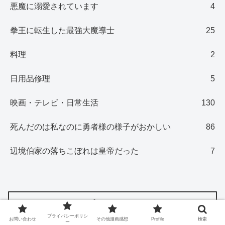
悪魔に溺愛されています
4
拳王に転生した最強大魔導士
25
料理
2
日用品修理
5
映画・テレビ・日常生活
130
死んだのは私なのに勇者様の様子がおかしい
86
辺境伯家の落ちこぼれは皇帝だった
7
プロフィール
プライバシーポリシ
お問い合わせ
その他漫画感想
Profile
検索
ー