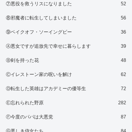
⑦悪役を救うリスになりました
52
⑧邪魔者に転生してしまいました
56
⑨ベイクオフ・ソーイングビー
36
Ⓐ悪女ですが追放先で幸せに暮らします
39
Ⓑ剣を持った花
48
Ⓒイレストーン家の呪いを解け
62
Ⓓ転生した英雄はアカデミーの優等生
72
Ⓔ忘れられた野原
282
Ⓕ今度のパパは大悪党
87
Ⓖ悪しき侍女たち
84