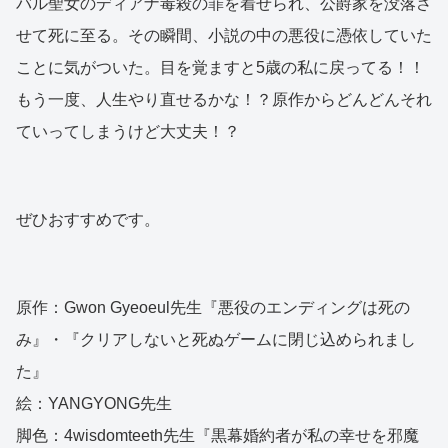
バル聖女のディアナ毒殺の罪を着せられ、公爵家を没落さ
せて死に至る。その瞬間、小説の中の悪役に憑依していた
ことに気がついた。目を覚ますと5歳の私に戻ってる！！
もう一度、人生やり直せるかな！？原作からどんどんそれ
ていってしまうけど大丈夫！？
ぜひおすすめです。
原作：Gwon Gyeoeul先生『悪役のエンディングは死の
み』・『クリアしないと死ぬゲームに閉じ込められまし
た』
絵：YANGYONG先生
脚色：4wisdomteeth先生『黒幕婚約者が私の幸せを邪魔