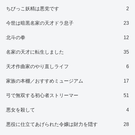
ちびっこ妖精は悪党です
2
今世は暗黒名家の天才ドラ息子
23
北斗の拳
12
名家の天才に転生しました
35
天才作曲家のやり直しライフ
6
家族の本棚／おすすめミュージアム
17
弓で無双する初心者ストリーマー
51
悪女を殺して
4
悪役に仕立てあげられた令嬢は財力を隠す
28