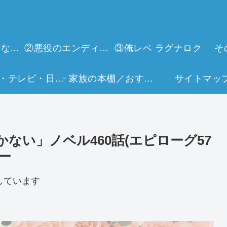
①今世は当主になります
②悪役のエンディングは死のみ
③俺レベ ラグナロク
そ
映画・テレビ・日常生活
家族の本棚／おすすめミュージアム
サイトマッ
ない」ノベル460話(エピローグ57
ー
しています