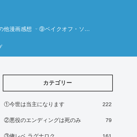
の他漫画感想
⑨ベイクオフ・ソーイングビー
プ
カテゴリー
①今世は当主になります
222
②悪役のエンディングは死のみ
79
③俺レベ ラグナロク
161