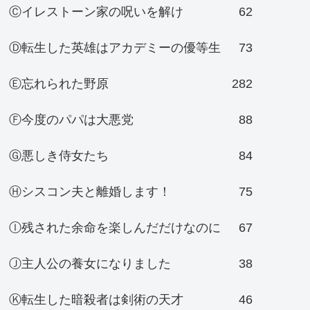
Ⓒイレストーン家の呪いを解け
62
Ⓓ転生した英雄はアカデミーの優等生
73
Ⓔ忘れられた野原
282
Ⓕ今度のパパは大悪党
88
Ⓖ悪しき侍女たち
84
Ⓗシスコン夫と離婚します！
75
Ⓘ残された余命を楽しんだだけなのに
67
Ⓙ主人公の養女になりました
38
Ⓚ転生した暗殺者は剣術の天才
46