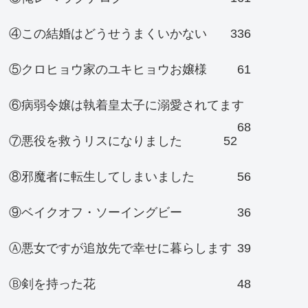
④この結婚はどうせうまくいかない
336
⑤クロヒョウ家のユキヒョウお嬢様
61
⑥病弱令嬢は執着皇太子に溺愛されてます
68
⑦悪役を救うリスになりました
52
⑧邪魔者に転生してしまいました
56
⑨ベイクオフ・ソーイングビー
36
Ⓐ悪女ですが追放先で幸せに暮らします
39
Ⓑ剣を持った花
48