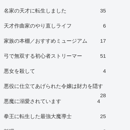
名家の天才に転生しました
35
天才作曲家のやり直しライフ
6
家族の本棚／おすすめミュージアム
17
弓で無双する初心者ストリーマー
51
悪女を殺して
4
悪役に仕立てあげられた令嬢は財力を隠す
28
悪魔に溺愛されています
4
拳王に転生した最強大魔導士
25