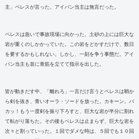
主」ペレスが言った。アイバン当主は無言だった。
ペレスは急いで事故現場に向かった。土砂の上には巨大な
岩が重くのしかかっていた。この岩をどかすだけで、数日
を要するかもしれない。しかし、一刻を争う事態だ。アイ
バン当主も首に青筋を立てて指示を出した。
皆が動きだす中、「離れろ」一言だけ言うとペレスは鞘か
ら剣を抜き、青いオーラ・ソードを放った。カキーン。バ
カッ！もう一度剣を振り下ろすと、巨大な岩が半分に割れ
て転がり落ちた。その後もペレスは止まらず、巨大な岩を
次々と割っていった。１回でダメな時は、５回でも１０回