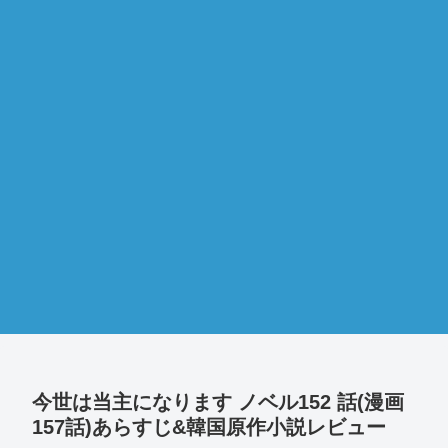
今世は当主になります ノベル152 話(漫画
157話)あらすじ&韓国原作小説レビュー