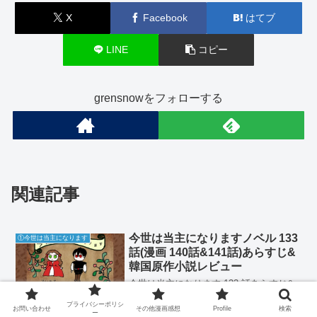
X
Facebook
はてブ
LINE
コピー
grensnowをフォローする
関連記事
今世は当主になりますノベル 133
①今世は当主になります
話(漫画 140話&141話)あらすじ&
韓国原作小説レビュー
今世は当主になります 133 話あらすじ&
韓国原作小説レビュー
プライバシーポリシ
お問い合わせ
その他漫画感想
Profile
検索
ー