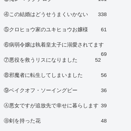
④この結婚はどうせうまくいかない
338
⑤クロヒョウ家のユキヒョウお嬢様
61
⑥病弱令嬢は執着皇太子に溺愛されてます
69
⑦悪役を救うリスになりました
52
⑧邪魔者に転生してしまいました
56
⑨ベイクオフ・ソーイングビー
36
Ⓐ悪女ですが追放先で幸せに暮らします
39
Ⓑ剣を持った花
48