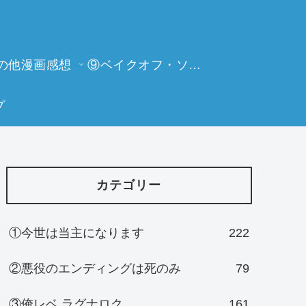
の他漫画感想
⑨ベイクオフ・ソーイングビー
プ
カテゴリー
①今世は当主になります
222
②悪役のエンディングは死のみ
79
③俺レベ ラグナロク
161