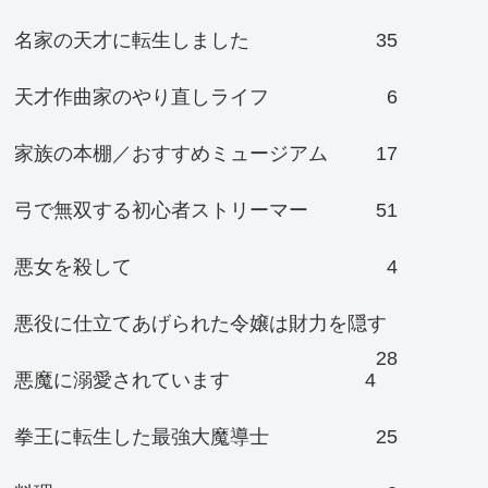
名家の天才に転生しました
35
天才作曲家のやり直しライフ
6
家族の本棚／おすすめミュージアム
17
弓で無双する初心者ストリーマー
51
悪女を殺して
4
悪役に仕立てあげられた令嬢は財力を隠す
28
悪魔に溺愛されています
4
拳王に転生した最強大魔導士
25