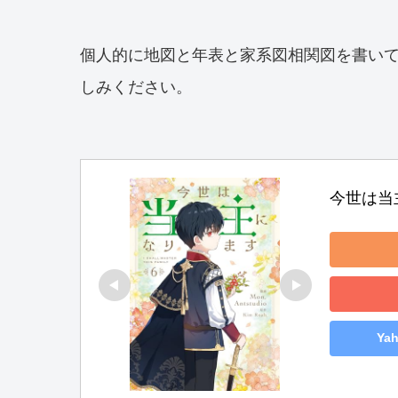
個人的に地図と年表と家系図相関図を書い
しみください。
今世は当主
Ya