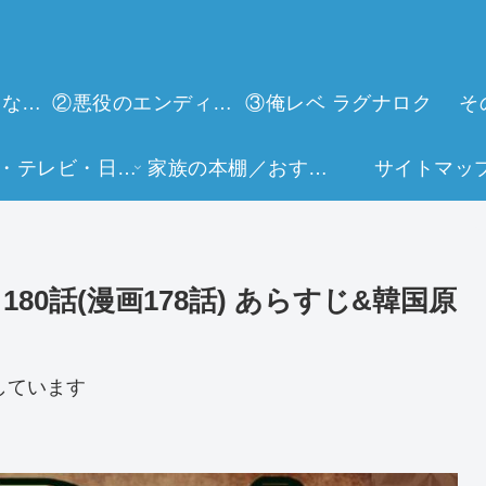
①今世は当主になります
②悪役のエンディングは死のみ
③俺レベ ラグナロク
そ
映画・テレビ・日常生活
家族の本棚／おすすめミュージアム
サイトマッ
80話(漫画178話) あらすじ&韓国原
しています