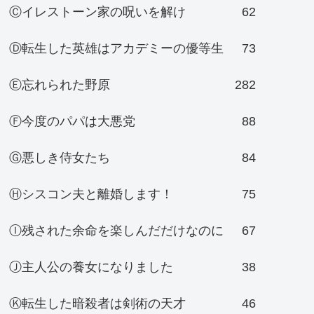
Ⓒイレストーン家の呪いを解け
62
Ⓓ転生した英雄はアカデミーの優等生
73
Ⓔ忘れられた野原
282
Ⓕ今度のパパは大悪党
88
Ⓖ悪しき侍女たち
84
Ⓗシスコン夫と離婚します！
75
Ⓘ残された余命を楽しんだだけなのに
67
Ⓙ主人公の養女になりました
38
Ⓚ転生した暗殺者は剣術の天才
46